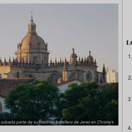
e sandía: el plato
Cinco cremas frías de verdura
 repetir todo el
que querrás repetir todo agost
L
subasta parte de su histórico botellero de Jerez en Christie’s