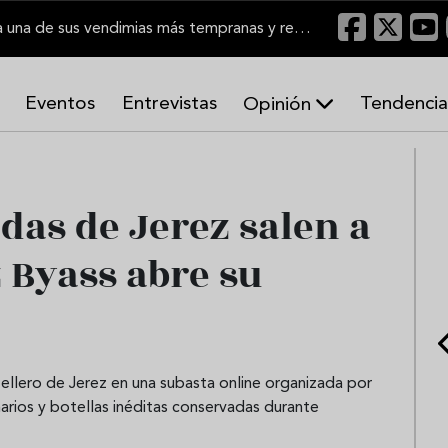
El Marco de Jerez inicia una de sus vendimias más tempranas y recupera producción
Eventos
Entrevistas
Tendencia
Opinión
A
r
m
o
idas de Jerez salen a
n
í
z Byass abre su
a
s
tellero de Jerez en una subasta online organizada por
enarios y botellas inéditas conservadas durante