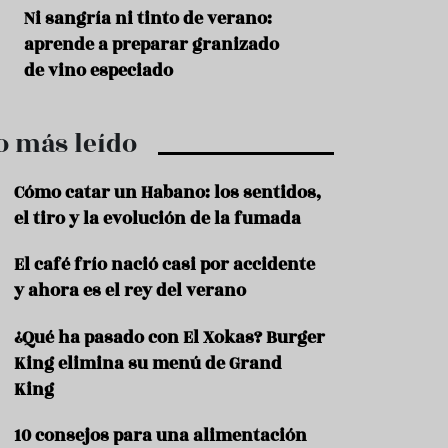
r
t
s
Ni sangría ni tinto de verano:
Aceitunas: el ape
r
o
aprende a preparar granizado
del verano
o
t
de vino especiado
u
r
i
o más leído
s
m
o
Cómo catar un Habano: los sentidos,
R
el tiro y la evolución de la fumada
e
c
El café frío nació casi por accidente
e
y ahora es el rey del verano
t
a
s
¿Qué ha pasado con El Xokas? Burger
King elimina su menú de Grand
S
a
King
l
u
10 consejos para una alimentación
d