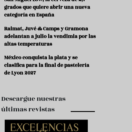
e
s
grados que quiere abrir una nueva
t
categoría en España
a
u
Raimat, Juvé & Camps y Gramona
r
a
adelantan a julio la vendimia por las
n
altas temperaturas
t
e
s
México conquista la plata y se
clasifica para la final de pastelería
F
de Lyon 2027
o
r
m
a
c
Descargue nuestras
i
ó
últimas revistas
n
C
o