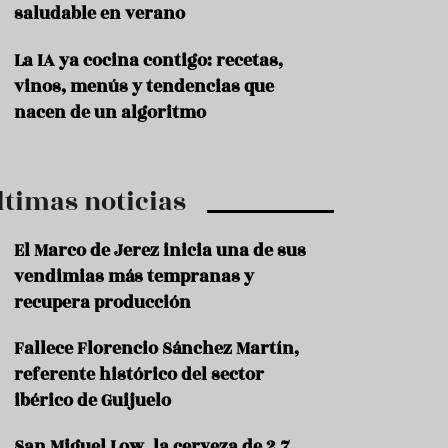
saludable en verano
P
r
La IA ya cocina contigo: recetas,
o
vinos, menús y tendencias que
d
u
nacen de un algoritmo
c
t
o
ltimas noticias
T
r
a
El Marco de Jerez inicia una de sus
d
vendimias más tempranas y
i
c
recupera producción
i
o
Fallece Florencio Sánchez Martín,
n
referente histórico del sector
e
s
ibérico de Guijuelo
R
San Miguel Low, la cerveza de 2,7