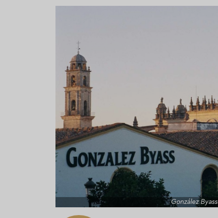
Aceitunas: el aperitivo estrella
Sopa fría d
del verano
que querrás
verano
González Byass 