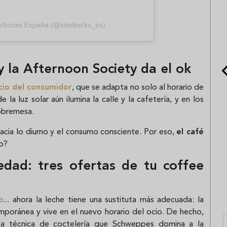
arbucks España (@starbucks_es)
 y la Afternoon Society da el ok
io del consumidor
, que se adapta no solo al horario de
la luz solar aún ilumina la calle y la cafetería, y en los
sobremesa.
hacia lo diurno y el consumo consciente. Por eso,
el café
no?
iedad: tres ofertas de tu coffee
o
... ahora la leche tiene una sustituta más adecuada: la
mporánea y vive en el nuevo horario del ocio. De hecho,
a técnica de coctelería que Schweppes domina a la