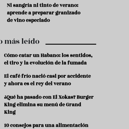
r
t
s
Ni sangría ni tinto de verano:
Aceitunas: el ape
r
o
aprende a preparar granizado
del verano
o
t
de vino especiado
u
r
i
o más leído
s
m
o
Cómo catar un Habano: los sentidos,
R
el tiro y la evolución de la fumada
e
c
El café frío nació casi por accidente
e
y ahora es el rey del verano
t
a
s
¿Qué ha pasado con El Xokas? Burger
King elimina su menú de Grand
S
a
King
l
u
10 consejos para una alimentación
d