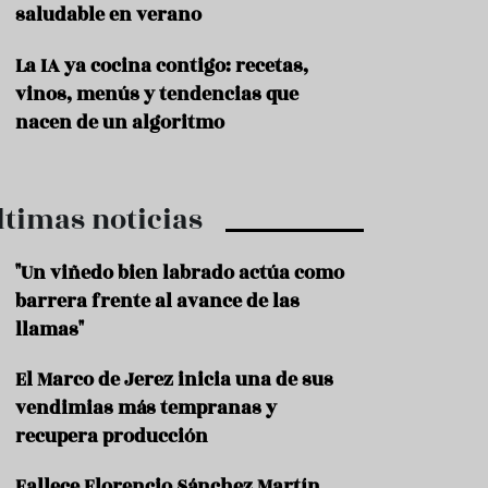
saludable en verano
P
r
La IA ya cocina contigo: recetas,
o
vinos, menús y tendencias que
d
u
nacen de un algoritmo
c
t
o
ltimas noticias
T
r
a
"Un viñedo bien labrado actúa como
d
barrera frente al avance de las
i
c
llamas"
i
o
El Marco de Jerez inicia una de sus
n
vendimias más tempranas y
e
s
recupera producción
R
Fallece Florencio Sánchez Martín,