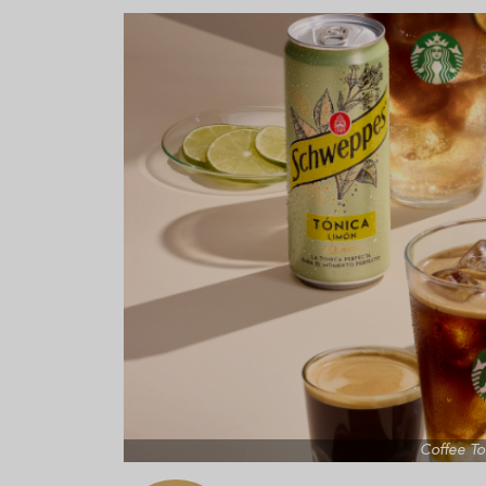
Aceitunas: el aperitivo estrella
Sopa fría d
del verano
que querrás
verano
Coffee To