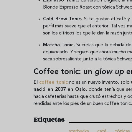
Espresso Tonic.
La versión original, la m
Blonde Espresso Roast con tónica Schweppe
Cold Brew Tonic.
Si te gustan el café y 
perfil más suave que el anterior. Tal vez má
son los cítricos los que le dan la razón ju
Matcha Tonic.
Si creías que la bebida de
equivocado. Y seguro que ahora mucho má
saca sobresaliente junto a la tónica Schwep
Coffee tonic: un
glow up
en
El
coffee tonic
no es un nuevo invento, solo 
nació en 2007 en Oslo
, donde tenía que ser
hacia cafeterías hasta que cruzó estrechos y o
rendidas ante los pies de un buen coffee tonic.
Etiquetas
starbucks
café
tónicas