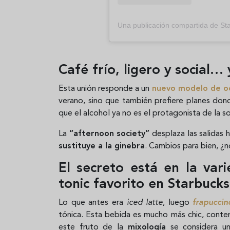
Una publicación compartida de St
Café frío, ligero y social…
Esta unión responde a un
nuevo modelo de oc
verano, sino que también prefiere planes donde 
que el alcohol ya no es el protagonista de la 
La
“afternoon society”
desplaza las salidas 
sustituye a la ginebra
. Cambios para bien, ¿
El secreto está en la var
tonic favorito en Starbucks
Lo que antes era
iced latte
, luego
frapuccin
tónica. Esta bebida es mucho más chic, conte
este fruto de la
mixología
se considera un