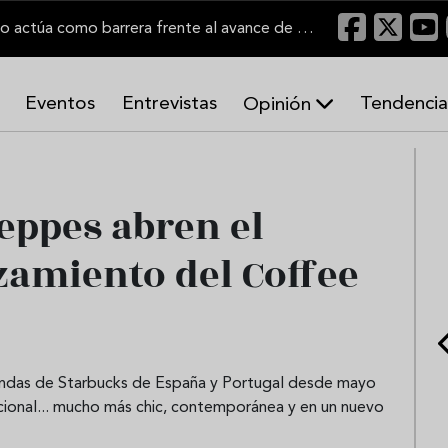
"Un viñedo bien labrado actúa como barrera frente al avance de las llamas"
Eventos
Entrevistas
Tendencia
Opinión
A
r
m
o
eppes abren el
n
í
zamiento del Coffee
a
s
tiendas de Starbucks de España y Portugal desde mayo
cional... mucho más chic, contemporánea y en un nuevo