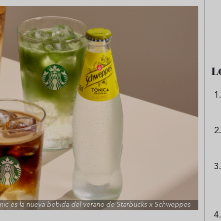
e sandía: el plato
Cinco cremas frías de verdura
 repetir todo el
que querrás repetir todo agost
L
nic es la nueva bebida del verano de Starbucks x Schweppes