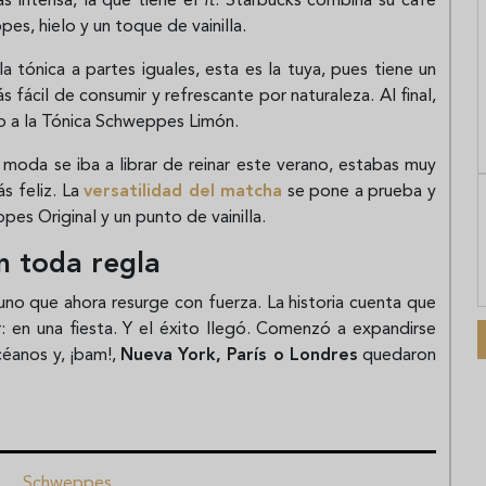
ás intensa, la que tiene el
it
. Starbucks combina su café
s, hielo y un toque de vainilla.
la tónica a partes iguales, esta es la tuya, pues tiene un
s fácil de consumir y refrescante por naturaleza. Al final,
nto a la Tónica Schweppes Limón.
 moda se iba a librar de reinar este verano, estabas muy
s feliz. La
versatilidad del matcha
se pone a prueba y
pes Original y un punto de vainilla.
 toda regla
uno que ahora resurge con fuerza. La historia cuenta que
: en una fiesta. Y el éxito llegó. Comenzó a expandirse
céanos y, ¡bam!,
Nueva York, París o Londres
quedaron
Schweppes