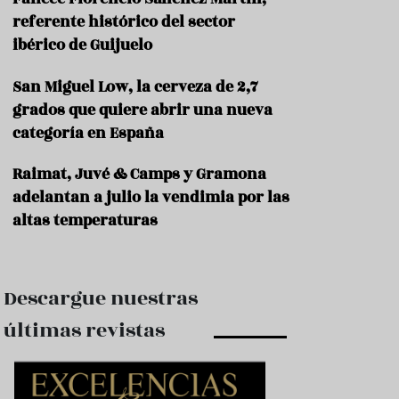
e
s
referente histórico del sector
t
ibérico de Guijuelo
a
u
San Miguel Low, la cerveza de 2,7
r
a
grados que quiere abrir una nueva
n
categoría en España
t
e
s
Raimat, Juvé & Camps y Gramona
adelantan a julio la vendimia por las
F
altas temperaturas
o
r
m
a
c
Descargue nuestras
i
ó
últimas revistas
n
C
o