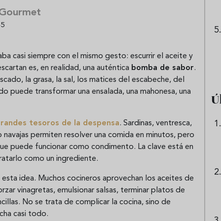
 Gourmet
45
ba casi siempre con el mismo gesto: escurrir el aceite y
scartan es, en realidad, una auténtica
bomba de sabor
.
cado, la grasa, la sal, los matices del escabeche, del
zado puede transformar una ensalada, una mahonesa, una
Ú
grandes tesoros de la despensa
. Sardinas, ventresca,
s o navajas permiten resolver una comida en minutos, pero
ue puede funcionar como condimento. La clave está en
ratarlo como un ingrediente.
n esta idea. Muchos cocineros aprovechan los aceites de
rzar vinagretas, emulsionar salsas, terminar platos de
illas. No se trata de complicar la cocina, sino de
cha casi todo.