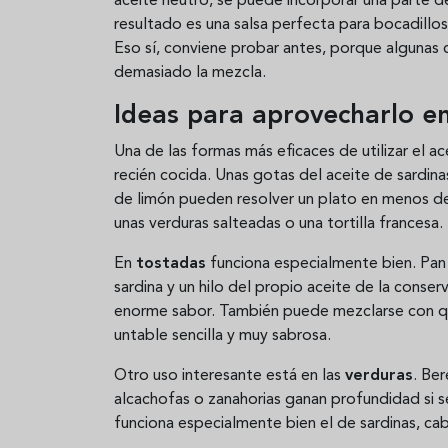
aceite neutro, se puede incorporar una parte de
resultado es una salsa perfecta para bocadillos
Eso sí, conviene probar antes, porque algunas c
demasiado la mezcla.
Ideas para aprovecharlo en
Una de las formas más eficaces de utilizar el a
recién cocida. Unas gotas del aceite de sardinas 
de limón pueden resolver un plato en menos d
unas verduras salteadas o una tortilla francesa.
En
tostadas
funciona especialmente bien. Pan 
sardina y un hilo del propio aceite de la conse
enorme sabor. También puede mezclarse con que
untable sencilla y muy sabrosa.
Otro uso interesante está en las
verduras
. Ber
alcachofas o zanahorias ganan profundidad si s
funciona especialmente bien el de sardinas, cab