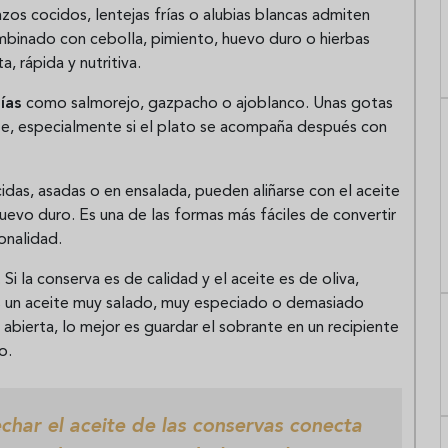
zos cocidos, lentejas frías o alubias blancas admiten
mbinado con cebolla, pimiento, huevo duro o hierbas
, rápida y nutritiva.
ías
como salmorejo, gazpacho o ajoblanco. Unas gotas
nte, especialmente si el plato se acompaña después con
as, asadas o en ensalada, pueden aliñarse con el aceite
huevo duro. Es una de las formas más fáciles de convertir
onalidad.
Si la conserva es de calidad y el aceite es de oliva,
es un aceite muy salado, muy especiado o demasiado
tá abierta, lo mejor es guardar el sobrante en un recipiente
o.
har el aceite de las conservas conecta