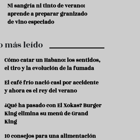
r
t
s
Ni sangría ni tinto de verano:
Aceitunas: el ape
r
o
aprende a preparar granizado
del verano
o
t
de vino especiado
u
r
i
o más leído
s
m
o
Cómo catar un Habano: los sentidos,
R
el tiro y la evolución de la fumada
e
c
El café frío nació casi por accidente
e
y ahora es el rey del verano
t
a
s
¿Qué ha pasado con El Xokas? Burger
King elimina su menú de Grand
S
a
King
l
u
10 consejos para una alimentación
d