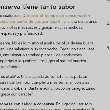
onserva tiene tanto sabor
e cualquiera. D
urante el tiempo de conservación
absorbe parte de sus aromas.
En una lata de sardinas
ito, notas más suaves y grasas; en unas anchoas,
, especias y profundidad.
nserva. No es lo mismo el aceite de oliva de una buena
tural, una salmuera o un escabeche. Cada uno tiene usos
ñar, emulsionar o terminar platos. Los escabeches
empladas o legumbres. Los jugos al natural pueden
isos rápidos.
 es el
aliño
. Una ensalada de tomate, unas patatas
umbres cambian por completo si se terminan con unas
rdinas o caballa. Basta añadir un poco de vinagre, zumo
agreta con carácter.
onesa con sabor a conserva
. En lugar de usar solo