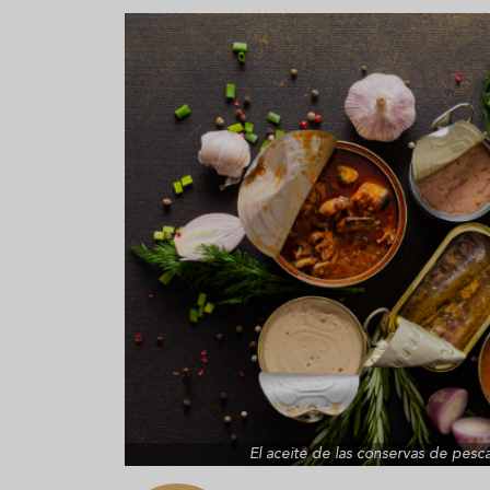
Aceitunas: el aperitivo estrella
Sopa fría d
del verano
que querrás
verano
El aceite de las conservas de pes