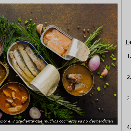
e sandía: el plato
Cinco cremas frías de verdura
 repetir todo el
que querrás repetir todo agost
L
cado: el ingrediente que muchos cocineros ya no desperdician