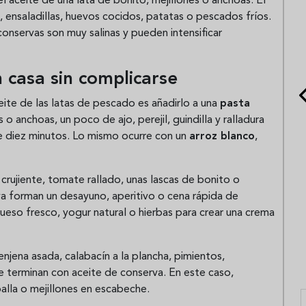
l aceite de una lata de bonito, mejillones o anchoas. El
, ensaladillas, huevos cocidos, patatas o pescados fríos.
onservas son muy salinas y pueden intensificar
 casa sin complicarse
ceite de las latas de pescado es añadirlo a una
pasta
o anchoas, un poco de ajo, perejil, guindilla y ralladura
e diez minutos. Lo mismo ocurre con un
arroz blanco
,
crujiente, tomate rallado, unas lascas de bonito o
rva forman un desayuno, aperitivo o cena rápida de
so fresco, yogur natural o hierbas para crear una crema
enjena asada, calabacín a la plancha, pimientos,
e terminan con aceite de conserva. En este caso,
alla o mejillones en escabeche.