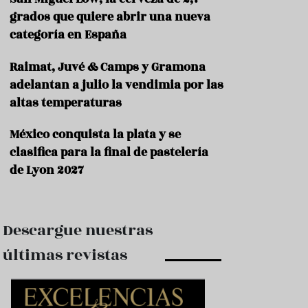
e
s
grados que quiere abrir una nueva
t
categoría en España
a
u
Raimat, Juvé & Camps y Gramona
r
a
adelantan a julio la vendimia por las
n
altas temperaturas
t
e
s
México conquista la plata y se
clasifica para la final de pastelería
F
de Lyon 2027
o
r
m
a
c
Descargue nuestras
i
ó
últimas revistas
n
C
o