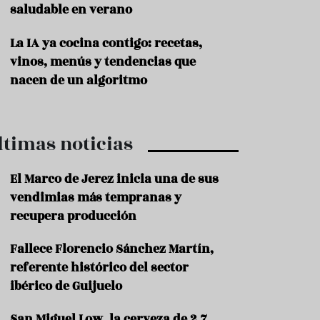
saludable en verano
P
r
La IA ya cocina contigo: recetas,
o
vinos, menús y tendencias que
d
u
nacen de un algoritmo
c
t
o
ltimas noticias
T
r
a
El Marco de Jerez inicia una de sus
d
vendimias más tempranas y
i
c
recupera producción
i
o
Fallece Florencio Sánchez Martín,
n
referente histórico del sector
e
s
ibérico de Guijuelo
R
San Miguel Low, la cerveza de 2,7