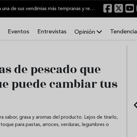
El Marco de Jerez inicia una de sus vendimias más tempranas y recupera producción
Eventos
Entrevistas
Tendencia
Opinión
A
r
m
o
atas de pescado que
n
í
ue puede cambiar tus
a
s
a sabor, grasa y aromas del producto. Lejos de tirarlo,
 toque para pastas, arroces, verduras, legumbres o