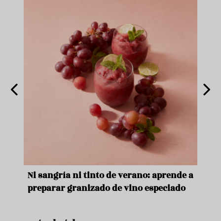
e
Ni sangría ni tinto de verano: aprende a
Acei
preparar granizado de vino especiado
vera