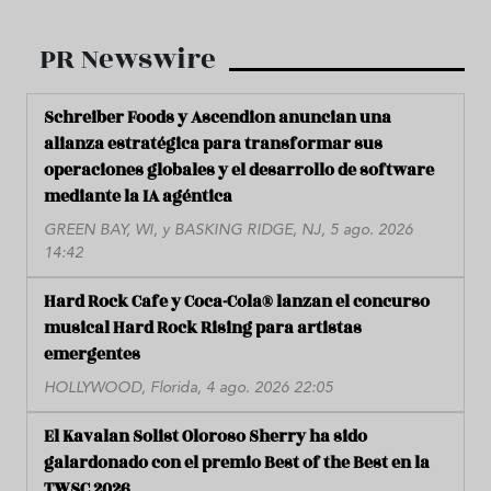
PR Newswire
Schreiber Foods y Ascendion anuncian una
alianza estratégica para transformar sus
operaciones globales y el desarrollo de software
mediante la IA agéntica
GREEN BAY, WI, y BASKING RIDGE, NJ, 5 ago. 2026
14:42
Hard Rock Cafe y Coca-Cola® lanzan el concurso
musical Hard Rock Rising para artistas
emergentes
HOLLYWOOD, Florida, 4 ago. 2026 22:05
El Kavalan Solist Oloroso Sherry ha sido
galardonado con el premio Best of the Best en la
TWSC 2026