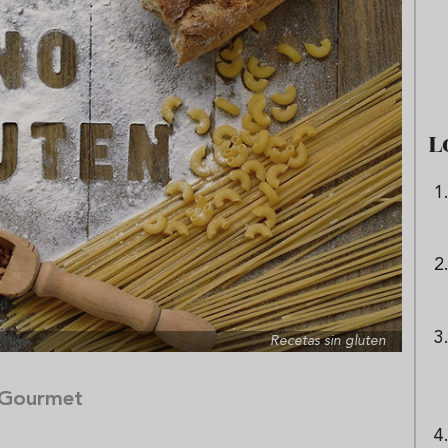
e sandía: el plato
Cinco cremas frías de verdura
 repetir todo el
que querrás repetir todo agost
L
Recetas sin gluten
 Gourmet