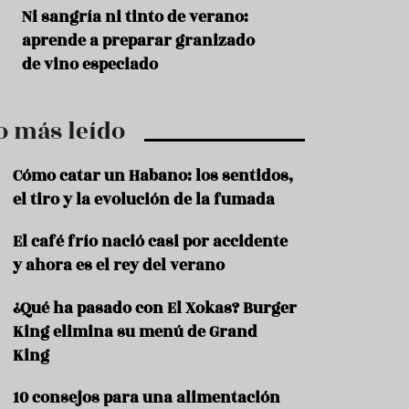
r
t
s
Ni sangría ni tinto de verano:
Aceitunas: el ape
r
o
aprende a preparar granizado
del verano
o
t
de vino especiado
u
r
i
o más leído
s
m
o
Cómo catar un Habano: los sentidos,
R
el tiro y la evolución de la fumada
e
c
El café frío nació casi por accidente
e
y ahora es el rey del verano
t
a
s
¿Qué ha pasado con El Xokas? Burger
King elimina su menú de Grand
S
a
King
l
u
10 consejos para una alimentación
d