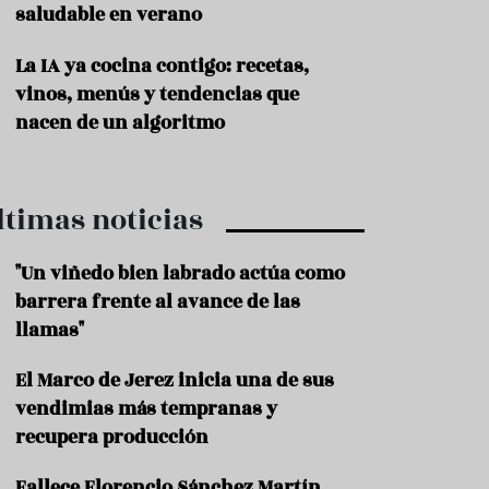
saludable en verano
P
r
La IA ya cocina contigo: recetas,
o
vinos, menús y tendencias que
d
u
nacen de un algoritmo
c
t
o
ltimas noticias
T
r
a
"Un viñedo bien labrado actúa como
d
barrera frente al avance de las
i
c
llamas"
i
o
El Marco de Jerez inicia una de sus
n
vendimias más tempranas y
e
s
recupera producción
R
Fallece Florencio Sánchez Martín,