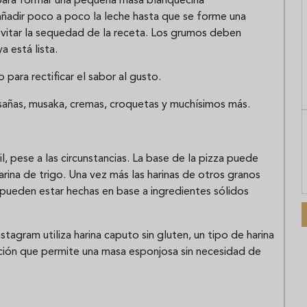
 para formar una pequeña masa blanquecina
adir poco a poco la leche hasta que se forme una
evitar la sequedad de la receta. Los grumos deben
a está lista.
para rectificar el sabor al gusto.
sañas, musaka, cremas, croquetas y muchísimos más.
il, pese a las circunstancias. La base de la pizza puede
arina de trigo. Una vez más las harinas de otros granos
ueden estar hechas en base a ingredientes sólidos
nstagram utiliza harina caputo sin gluten, un tipo de harina
ción que permite una masa esponjosa sin necesidad de