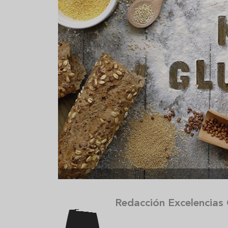
Aceitunas: el aperitivo estrella
Sopa fría d
del verano
que querrás
verano
Redacción Excelencias