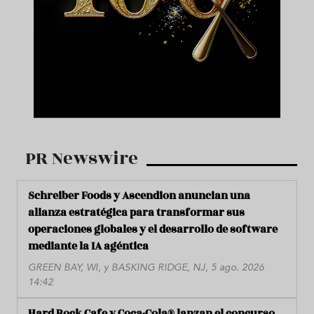
PR Newswire
Schreiber Foods y Ascendion anuncian una
alianza estratégica para transformar sus
operaciones globales y el desarrollo de software
mediante la IA agéntica
GREEN BAY, WI, y BASKING RIDGE, NJ, 5 ago. 2026
14:42
Hard Rock Cafe y Coca-Cola® lanzan el concurso