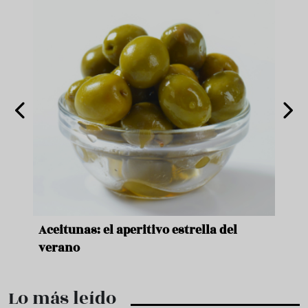
nde a
Aceitunas: el aperitivo estrella del
Sopa
ado
verano
quer
Lo más leído