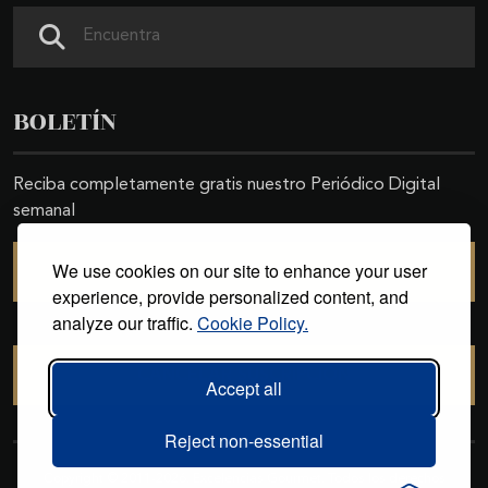
Buscar
BOLETÍN
Reciba completamente gratis nuestro Periódico Digital
semanal
We use cookies on our site to enhance your user
SUSCRIBIRSE
experience, provide personalized content, and
analyze our traffic.
Cookie Policy.
CANCELAR SUSCRIPCIÓN
Accept all
Reject non-essential
Copyright © 2011-2026. Excelencias Gourmet. Todos los derechos