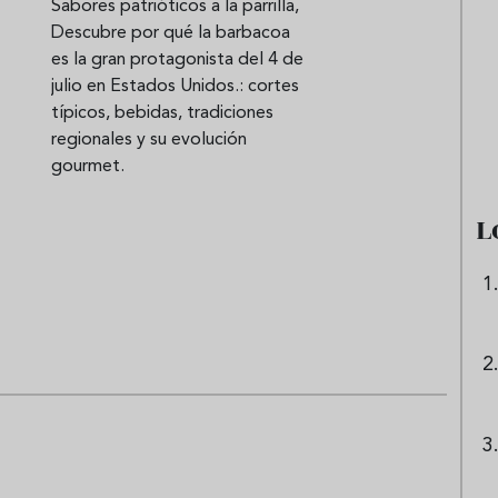
Sabores patrióticos a la parrilla,
Descubre por qué la barbacoa
es la gran protagonista del 4 de
e sandía: el plato
Cinco cremas frías de verdura
julio en Estados Unidos.: cortes
típicos, bebidas, tradiciones
 repetir todo el
que querrás repetir todo agost
regionales y su evolución
gourmet.
L