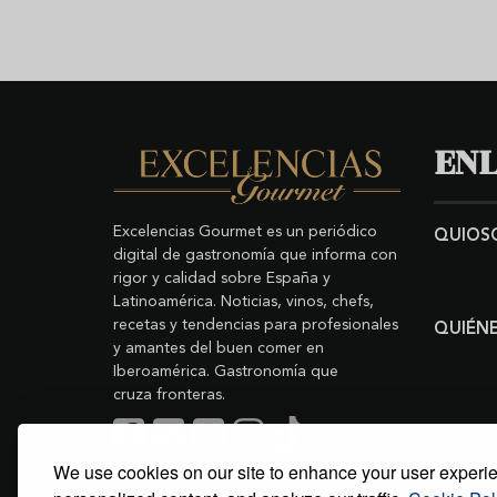
ENL
Excelencias Gourmet es un periódico
QUIOS
digital de gastronomía que informa con
rigor y calidad sobre España y
Latinoamérica. Noticias, vinos, chefs,
recetas y tendencias para profesionales
QUIÉN
y amantes del buen comer en
Iberoamérica. Gastronomía que
cruza fronteras.
We use cookies on our site to enhance your user experi
Buscar
Copyright © 2011-2026 Excelencias Gourmet.
Todos los derechos reservados.