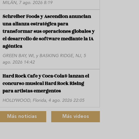
MILÁN, 7 ago. 2026 8:19
Schreiber Foods y Ascendion anuncian
una alianza estratégica para
transformar sus operaciones globales y
el desarrollo de software mediante la IA
agéntica
GREEN BAY, WI, y BASKING RIDGE, NJ, 5
ago. 2026 14:42
Hard Rock Cafe y Coca-Cola® lanzan el
concurso musical Hard Rock Rising
para artistas emergentes
HOLLYWOOD, Florida, 4 ago. 2026 22:05
Más noticias
Más videos