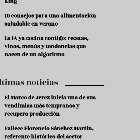
King
P
10 consejos para una alimentación
r
o
saludable en verano
d
u
La IA ya cocina contigo: recetas,
c
t
vinos, menús y tendencias que
o
nacen de un algoritmo
T
r
a
ltimas noticias
d
i
c
El Marco de Jerez inicia una de sus
i
o
vendimias más tempranas y
n
recupera producción
e
s
Fallece Florencio Sánchez Martín,
R
referente histórico del sector