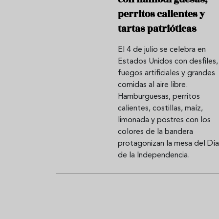
perritos calientes y
tartas patrióticas
Aceitunas: el aperitivo estrella
Sopa fría d
El 4 de julio se celebra en
del verano
que querrás
Estados Unidos con desfiles,
verano
fuegos artificiales y grandes
comidas al aire libre.
Hamburguesas, perritos
calientes, costillas, maíz,
limonada y postres con los
colores de la bandera
protagonizan la mesa del Día
de la Independencia.