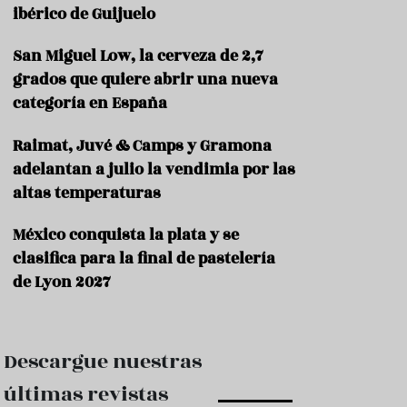
e
ibérico de Guijuelo
s
t
a
San Miguel Low, la cerveza de 2,7
u
grados que quiere abrir una nueva
r
categoría en España
a
n
t
Raimat, Juvé & Camps y Gramona
e
adelantan a julio la vendimia por las
s
altas temperaturas
F
o
México conquista la plata y se
r
clasifica para la final de pastelería
m
a
de Lyon 2027
c
i
ó
n
Descargue nuestras
C
últimas revistas
o