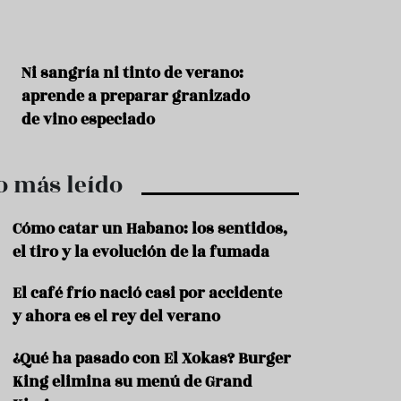
r
t
r
o
t
s
Ni sangría ni tinto de verano:
Aceitunas: el ape
u
r
o
aprende a preparar granizado
del verano
i
de vino especiado
s
m
o
o más leído
R
e
c
Cómo catar un Habano: los sentidos,
e
el tiro y la evolución de la fumada
t
a
El café frío nació casi por accidente
s
y ahora es el rey del verano
S
a
¿Qué ha pasado con El Xokas? Burger
l
u
King elimina su menú de Grand
d