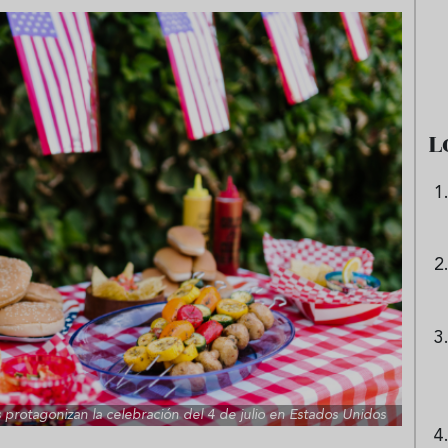
e sandía: el plato
Cinco cremas frías de verdura
 repetir todo el
que querrás repetir todo agost
L
s protagonizan la celebración del 4 de julio en Estados Unidos