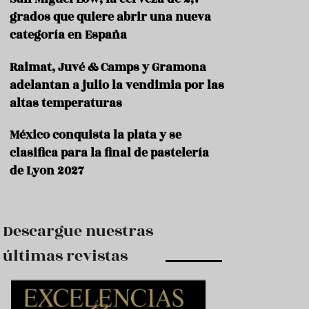
e
s
grados que quiere abrir una nueva
t
categoría en España
a
u
Raimat, Juvé & Camps y Gramona
r
a
adelantan a julio la vendimia por las
n
altas temperaturas
t
e
s
México conquista la plata y se
clasifica para la final de pastelería
F
de Lyon 2027
o
r
m
a
c
Descargue nuestras
i
ó
últimas revistas
n
C
o