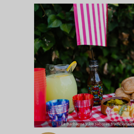
Aceitunas: el aperitivo estrella
Sopa fría d
del verano
que querrás
verano
La barbacoa y los sabores tradicionale