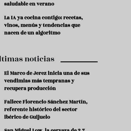
saludable en verano
P
r
La IA ya cocina contigo: recetas,
o
vinos, menús y tendencias que
d
u
nacen de un algoritmo
c
t
o
ltimas noticias
T
r
a
El Marco de Jerez inicia una de sus
d
vendimias más tempranas y
i
c
recupera producción
i
o
Fallece Florencio Sánchez Martín,
n
referente histórico del sector
e
s
ibérico de Guijuelo
R
San Miguel Low, la cerveza de 2,7