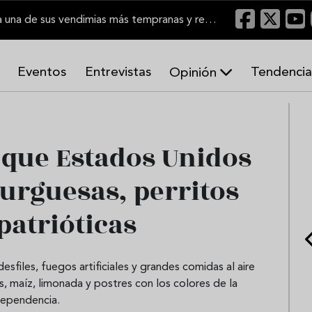
El Marco de Jerez inicia una de sus vendimias más tempranas y recupera producción
Eventos
Entrevistas
Tendencia
Opinión
A
r
m
o
l que Estados Unidos
n
í
urguesas, perritos
a
s
 patrióticas
esfiles, fuegos artificiales y grandes comidas al aire
as, maíz, limonada y postres con los colores de la
dependencia.