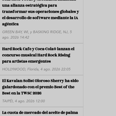
una alianza estratégica para
transformar sus operaciones globales y
el desarrollo de software mediante la IA
agéntica
GREEN BAY, WI, y BASKING RIDGE, NJ, 5
ago. 2026 14:42
Hard Rock Cafe y Coca-Cola® lanzan el
concurso musical Hard Rock Rising
para artistas emergentes
HOLLYWOOD, Florida, 4 ago. 2026 22:05
El Kavalan Solist Oloroso Sherry ha sido
galardonado con el premio Best of the
Best en la TWSC 2026
TAIPÉI, 4 ago. 2026 12:00
La cuota de mercado del aceite de palma