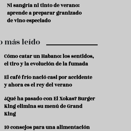
r
t
s
Ni sangría ni tinto de verano:
Aceitunas: el ape
r
o
aprende a preparar granizado
del verano
o
t
de vino especiado
u
r
i
o más leído
s
m
o
Cómo catar un Habano: los sentidos,
R
el tiro y la evolución de la fumada
e
c
El café frío nació casi por accidente
e
y ahora es el rey del verano
t
a
s
¿Qué ha pasado con El Xokas? Burger
King elimina su menú de Grand
S
a
King
l
u
10 consejos para una alimentación
d