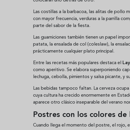
colocaran uno detrás de otro.
Las costillas a la barbacoa, las alitas de pollo 
con mayor frecuencia, verduras a la parrilla c
parte del sabor de la fiesta.
Las guarniciones también tienen un papel import
patata, la ensalada de col (coleslaw), la ensal
prácticamente cualquier plato principal.
Entre las recetas más populares destaca el
Lay
como aperitivo. Se elabora superponiendo cap
lechuga, cebolla, pimientos y salsa picante, y 
Las bebidas tampoco faltan. La cerveza ocupa u
cuya cultura ha crecido enormemente en Estado
aparece otro clásico inseparable del verano nor
Postres con los colores de
Cuando llega el momento del postre, el rojo, el