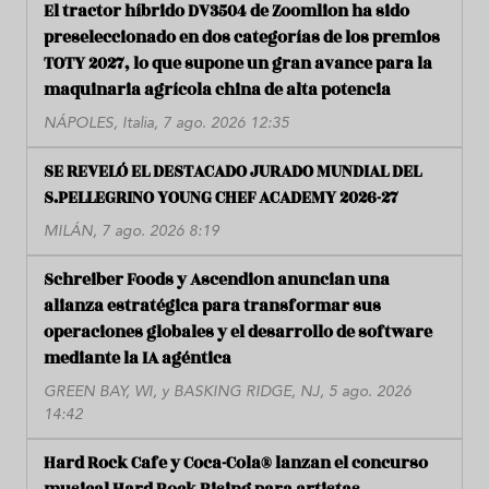
El tractor híbrido DV3504 de Zoomlion ha sido
preseleccionado en dos categorías de los premios
TOTY 2027, lo que supone un gran avance para la
maquinaria agrícola china de alta potencia
NÁPOLES, Italia, 7 ago. 2026 12:35
SE REVELÓ EL DESTACADO JURADO MUNDIAL DEL
S.PELLEGRINO YOUNG CHEF ACADEMY 2026-27
MILÁN, 7 ago. 2026 8:19
Schreiber Foods y Ascendion anuncian una
alianza estratégica para transformar sus
operaciones globales y el desarrollo de software
mediante la IA agéntica
GREEN BAY, WI, y BASKING RIDGE, NJ, 5 ago. 2026
14:42
Hard Rock Cafe y Coca-Cola® lanzan el concurso