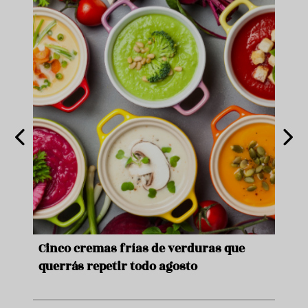
de
Cinco cremas frías de verduras que
Ni s
querrás repetir todo agosto
prep