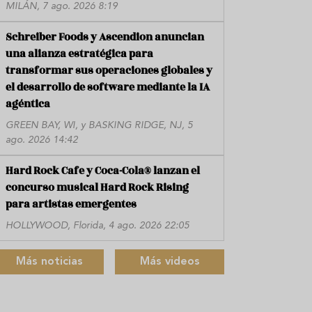
MILÁN, 7 ago. 2026 8:19
Schreiber Foods y Ascendion anuncian
una alianza estratégica para
transformar sus operaciones globales y
el desarrollo de software mediante la IA
agéntica
GREEN BAY, WI, y BASKING RIDGE, NJ, 5
ago. 2026 14:42
Hard Rock Cafe y Coca-Cola® lanzan el
concurso musical Hard Rock Rising
para artistas emergentes
HOLLYWOOD, Florida, 4 ago. 2026 22:05
Más noticias
Más videos