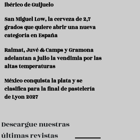
e
ibérico de Guijuelo
s
t
a
San Miguel Low, la cerveza de 2,7
u
grados que quiere abrir una nueva
r
categoría en España
a
n
t
Raimat, Juvé & Camps y Gramona
e
adelantan a julio la vendimia por las
s
altas temperaturas
F
o
México conquista la plata y se
r
clasifica para la final de pastelería
m
a
de Lyon 2027
c
i
ó
n
Descargue nuestras
C
últimas revistas
o