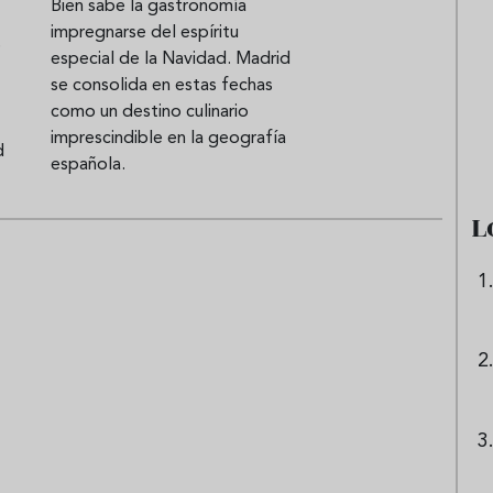
Bien sabe la gastronomía
impregnarse del espíritu
e
especial de la Navidad. Madrid
Aceitunas: el aperitivo estrella
So
se consolida en estas fechas
como un destino culinario
del verano
qu
imprescindible en la geografía
ve
d
española.
L