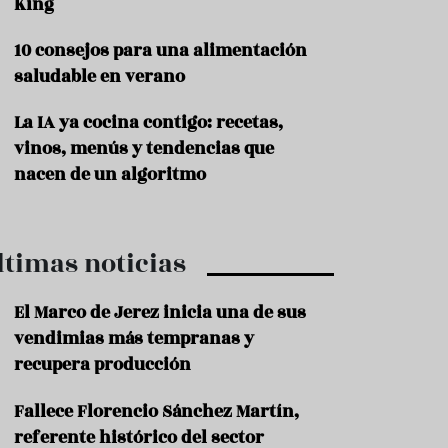
King
P
10 consejos para una alimentación
r
o
saludable en verano
d
u
La IA ya cocina contigo: recetas,
c
t
vinos, menús y tendencias que
o
nacen de un algoritmo
T
r
a
ltimas noticias
d
i
c
El Marco de Jerez inicia una de sus
i
o
vendimias más tempranas y
n
recupera producción
e
s
Fallece Florencio Sánchez Martín,
R
referente histórico del sector