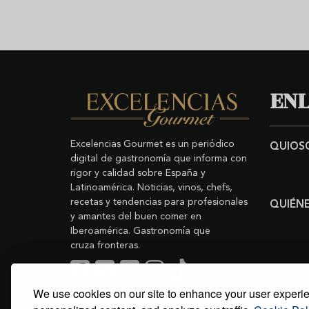
ENL
Excelencias Gourmet es un periódico
QUIOS
digital de gastronomía que informa con
rigor y calidad sobre España y
Latinoamérica. Noticias, vinos, chefs,
recetas y tendencias para profesionales
QUIÉN
y amantes del buen comer en
Iberoamérica. Gastronomía que
cruza fronteras.
We use cookies on our site to enhance your user experi
Buscar
Copyright © 2011-2026 Excelencias Gourmet.
Todos los derechos reservados.