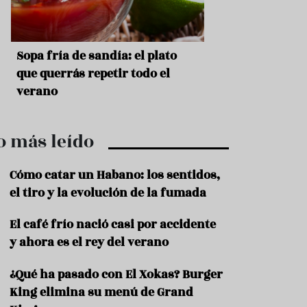
r
t
r
o
t
pa fría de sandía: el plato
Cinco cremas frías de
u
r
e querrás repetir todo el
que querrás repetir to
i
rano
s
m
o
o más leído
R
e
c
Cómo catar un Habano: los sentidos,
e
el tiro y la evolución de la fumada
t
a
El café frío nació casi por accidente
s
y ahora es el rey del verano
S
a
¿Qué ha pasado con El Xokas? Burger
l
u
King elimina su menú de Grand
d