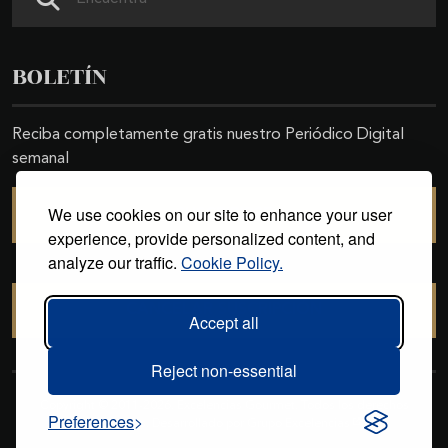
BOLETÍN
Reciba completamente gratis nuestro Periódico Digital
semanal
We use cookies on our site to enhance your user
SUSCRIBIRSE
experience, provide personalized content, and
analyze our traffic.
Cookie Policy.
CANCELAR SUSCRIPCIÓN
Accept all
Reject non-essential
Copyright © 2011-2026. Excelencias Gourmet. Todos los derechos
Preferences
reservados. Desarrollado por
Grupo Excelencias
.