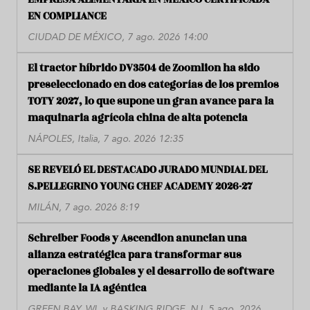
EN COMPLIANCE
CIUDAD DE MÉXICO, 7 ago. 2026 14:00
El tractor híbrido DV3504 de Zoomlion ha sido
preseleccionado en dos categorías de los premios
TOTY 2027, lo que supone un gran avance para la
maquinaria agrícola china de alta potencia
NÁPOLES, Italia, 7 ago. 2026 12:35
SE REVELÓ EL DESTACADO JURADO MUNDIAL DEL
S.PELLEGRINO YOUNG CHEF ACADEMY 2026-27
MILÁN, 7 ago. 2026 8:19
Schreiber Foods y Ascendion anuncian una
alianza estratégica para transformar sus
operaciones globales y el desarrollo de software
mediante la IA agéntica
GREEN BAY, WI, y BASKING RIDGE, NJ, 5 ago. 2026