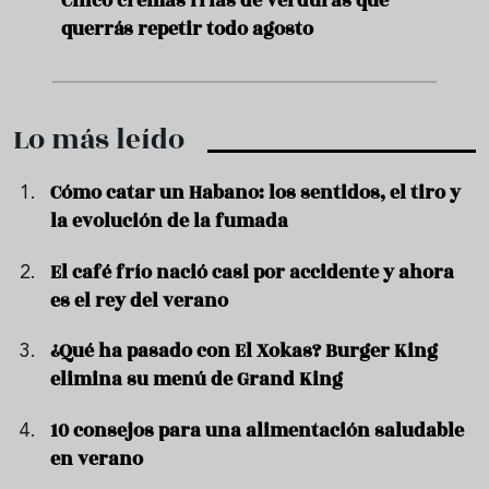
de
Cinco cremas frías de verduras que
Ni s
querrás repetir todo agosto
prep
Lo más leído
Cómo catar un Habano: los sentidos, el tiro y
la evolución de la fumada
El café frío nació casi por accidente y ahora
es el rey del verano
¿Qué ha pasado con El Xokas? Burger King
elimina su menú de Grand King
10 consejos para una alimentación saludable
en verano