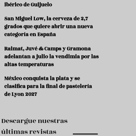
e
ibérico de Guijuelo
s
t
a
San Miguel Low, la cerveza de 2,7
u
grados que quiere abrir una nueva
r
categoría en España
a
n
t
Raimat, Juvé & Camps y Gramona
e
adelantan a julio la vendimia por las
s
altas temperaturas
F
o
México conquista la plata y se
r
clasifica para la final de pastelería
m
a
de Lyon 2027
c
i
ó
n
Descargue nuestras
C
últimas revistas
o