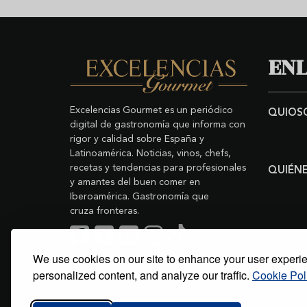
ENL
Excelencias Gourmet es un periódico
QUIOS
digital de gastronomía que informa con
rigor y calidad sobre España y
Latinoamérica. Noticias, vinos, chefs,
recetas y tendencias para profesionales
QUIÉN
y amantes del buen comer en
Iberoamérica. Gastronomía que
cruza fronteras.
We use cookies on our site to enhance your user experi
Buscar
Copyright © 2011-2026 Excelencias Gourmet.
personalized content, and analyze our traffic.
Cookie Pol
Todos los derechos reservados.
Desarrollado por
Grupo Excelencias
.