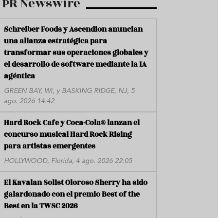
PR Newswire
Schreiber Foods y Ascendion anuncian
una alianza estratégica para
transformar sus operaciones globales y
el desarrollo de software mediante la IA
agéntica
GREEN BAY, WI, y BASKING RIDGE, NJ, 5
ago. 2026 14:42
Hard Rock Cafe y Coca-Cola® lanzan el
concurso musical Hard Rock Rising
para artistas emergentes
HOLLYWOOD, Florida, 4 ago. 2026 22:05
El Kavalan Solist Oloroso Sherry ha sido
galardonado con el premio Best of the
Best en la TWSC 2026