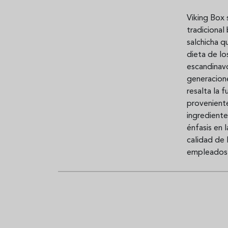
Viking Box s
tradicional
Sopa fría de sandía: el plato
¿Cuál es el
salchicha q
que querrás repetir todo el
Historia y 
dieta de l
verano
auténtica 
escandinav
generacion
resalta la 
proveniente
ingredient
énfasis en 
calidad de
empleados