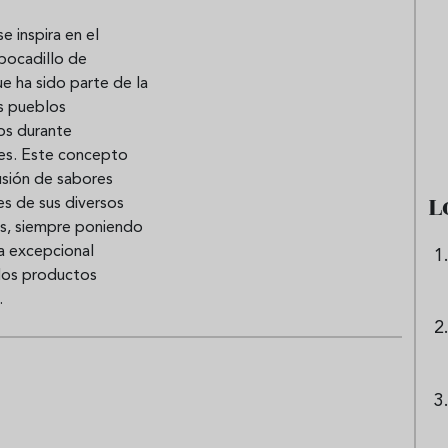
e inspira en el
 bocadillo de
 origen de la lasaña?
Ni sangría ni tinto de verano:
ue ha sido parte de la
receta de la
aprende a preparar granizado
os pueblos
boloñesa
de vino especiado
os durante
es. Este concepto
fusión de sabores
L
s de sus diversos
es, siempre poniendo
la excepcional
 los productos
.