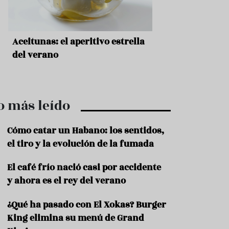
r
t
r
o
t
Aceitunas: el aperitivo estrella
Sopa fría de sand
u
r
del verano
que querrás repet
i
verano
s
m
o
o más leído
R
e
c
Cómo catar un Habano: los sentidos,
e
el tiro y la evolución de la fumada
t
a
El café frío nació casi por accidente
s
y ahora es el rey del verano
S
a
¿Qué ha pasado con El Xokas? Burger
l
u
King elimina su menú de Grand
d