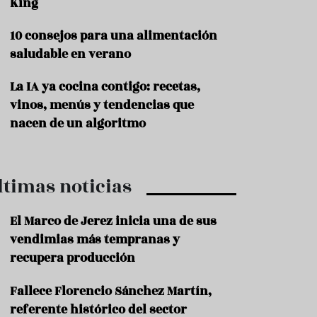
King
P
10 consejos para una alimentación
r
o
saludable en verano
d
u
La IA ya cocina contigo: recetas,
c
t
vinos, menús y tendencias que
o
nacen de un algoritmo
T
r
a
ltimas noticias
d
i
c
El Marco de Jerez inicia una de sus
i
o
vendimias más tempranas y
n
recupera producción
e
s
Fallece Florencio Sánchez Martín,
R
referente histórico del sector