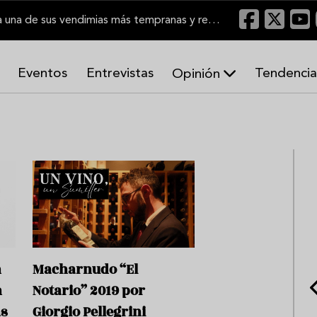
El Marco de Jerez inicia una de sus vendimias más tempranas y recupera producción
Eventos
Entrevistas
Tendencia
Opinión
A
r
m
o
n
í
a
s
n
Macharnudo “El
n
Notario” 2019 por
as
Giorgio Pellegrini