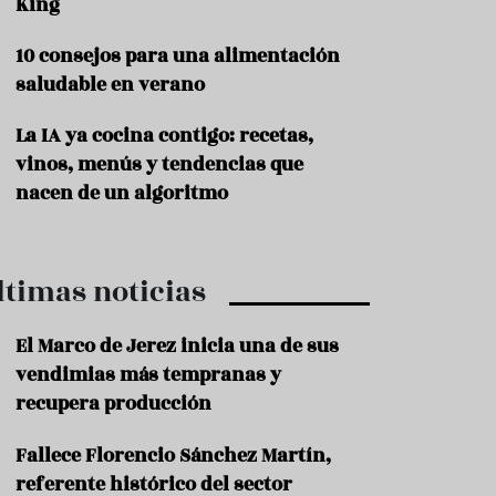
King
P
10 consejos para una alimentación
r
o
saludable en verano
d
u
La IA ya cocina contigo: recetas,
c
t
vinos, menús y tendencias que
o
nacen de un algoritmo
T
r
a
ltimas noticias
d
i
c
El Marco de Jerez inicia una de sus
i
o
vendimias más tempranas y
n
recupera producción
e
s
Fallece Florencio Sánchez Martín,
R
referente histórico del sector