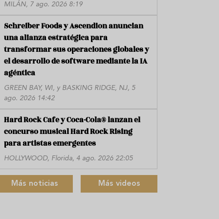
MILÁN, 7 ago. 2026 8:19
Schreiber Foods y Ascendion anuncian
una alianza estratégica para
transformar sus operaciones globales y
el desarrollo de software mediante la IA
agéntica
GREEN BAY, WI, y BASKING RIDGE, NJ, 5
ago. 2026 14:42
Hard Rock Cafe y Coca-Cola® lanzan el
concurso musical Hard Rock Rising
para artistas emergentes
HOLLYWOOD, Florida, 4 ago. 2026 22:05
Más noticias
Más videos