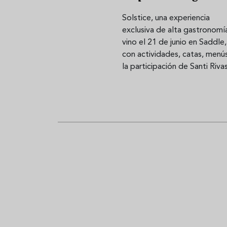
Solstice, una experiencia
exclusiva de alta gastronomí
Aceitunas: el aperitivo estrella
Sopa fría d
vino el 21 de junio en Saddle,
del verano
que querrás
con actividades, catas, menú
verano
la participación de Santi Riva