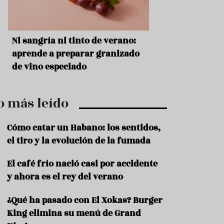
r
t
r
o
t
s
Ni sangría ni tinto de verano:
Aceitunas: el ape
u
r
o
aprende a preparar granizado
del verano
i
de vino especiado
s
m
o
o más leído
R
e
c
Cómo catar un Habano: los sentidos,
e
el tiro y la evolución de la fumada
t
a
El café frío nació casi por accidente
s
y ahora es el rey del verano
S
a
¿Qué ha pasado con El Xokas? Burger
l
u
King elimina su menú de Grand
d