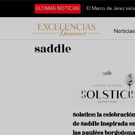
Pasar al contenido principal
ÚLTIMAS NOTICIAS
Noticias
saddle
Solstice: la celebració
de Saddle inspirada e
las paulées borgoñon