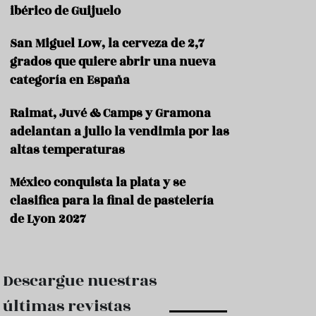
e
ibérico de Guijuelo
s
t
a
San Miguel Low, la cerveza de 2,7
u
grados que quiere abrir una nueva
r
categoría en España
a
n
t
Raimat, Juvé & Camps y Gramona
e
adelantan a julio la vendimia por las
s
altas temperaturas
F
o
México conquista la plata y se
r
clasifica para la final de pastelería
m
a
de Lyon 2027
c
i
ó
n
Descargue nuestras
C
últimas revistas
o