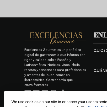
ENL
Excelencias Gourmet es un periódico
QUIOS
digital de gastronomía que informa con
rigor y calidad sobre España y
Latinoamérica. Noticias, vinos, chefs,
recetas y tendencias para profesionales
QUIÉN
y amantes del buen comer en
Iberoamérica. Gastronomía que
cruza fronteras.
We use cookies on our site to enhance your user experi
Buscar
Copyright © 2011-2026 Excelencias Gourmet.
Todos los derechos reservados.