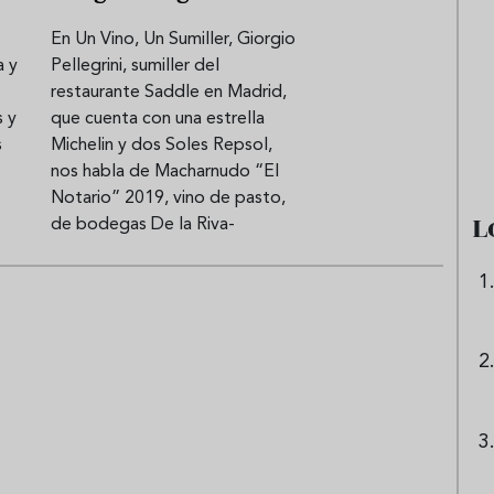
En Un Vino, Un Sumiller, Giorgio
a y
Pellegrini, sumiller del
e sandía: el plato
Cinco cremas frías de verdura
restaurante Saddle en Madrid,
 repetir todo el
que querrás repetir todo agost
s y
que cuenta con una estrella
s
Michelin y dos Soles Repsol,
nos habla de Macharnudo “El
Notario” 2019, vino de pasto,
L
de bodegas De la Riva-