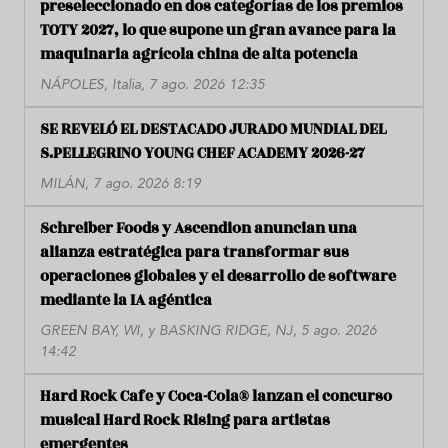
preseleccionado en dos categorías de los premios
TOTY 2027, lo que supone un gran avance para la
maquinaria agrícola china de alta potencia
NÁPOLES, Italia, 7 ago. 2026 12:35
SE REVELÓ EL DESTACADO JURADO MUNDIAL DEL
S.PELLEGRINO YOUNG CHEF ACADEMY 2026-27
MILÁN, 7 ago. 2026 8:19
Schreiber Foods y Ascendion anuncian una
alianza estratégica para transformar sus
operaciones globales y el desarrollo de software
mediante la IA agéntica
GREEN BAY, WI, y BASKING RIDGE, NJ, 5 ago. 2026
14:42
Hard Rock Cafe y Coca-Cola® lanzan el concurso
musical Hard Rock Rising para artistas
emergentes