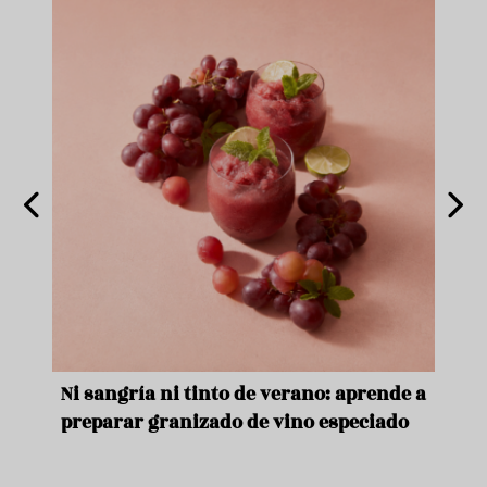
e
Ni sangría ni tinto de verano: aprende a
Acei
preparar granizado de vino especiado
vera