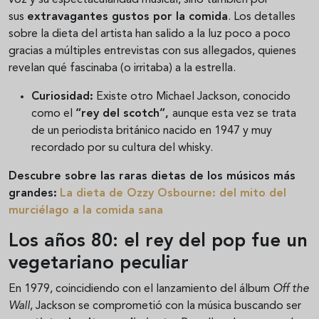
voz y su espectacularidad musical, sino también por
sus
extravagantes gustos por la comida
. Los detalles
sobre la dieta del artista han salido a la luz poco a poco
gracias a múltiples entrevistas con sus allegados, quienes
revelan qué fascinaba (o irritaba) a la estrella.
Curiosidad:
Existe otro Michael Jackson, conocido
como el
“rey del scotch”,
aunque esta vez se trata
de u
n periodista británico nacido en 1947 y muy
recordado por su cultura del whisky.
Descubre sobre las raras dietas de los músicos más
grandes:
La dieta de Ozzy Osbourne: del mito del
murciélago a la comida sana
Los años 80: el rey del pop fue un
vegetariano peculiar
En 1979, coincidiendo con el lanzamiento del álbum
Off the
Wall
, Jackson se comprometió con la música buscando ser