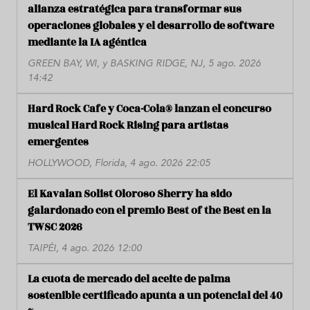
alianza estratégica para transformar sus
operaciones globales y el desarrollo de software
mediante la IA agéntica
GREEN BAY, WI, y BASKING RIDGE, NJ, 5 ago. 2026
14:42
Hard Rock Cafe y Coca-Cola® lanzan el concurso
musical Hard Rock Rising para artistas
emergentes
HOLLYWOOD, Florida, 4 ago. 2026 22:05
El Kavalan Solist Oloroso Sherry ha sido
galardonado con el premio Best of the Best en la
TWSC 2026
TAIPÉI, 4 ago. 2026 12:00
La cuota de mercado del aceite de palma
sostenible certificado apunta a un potencial del 40