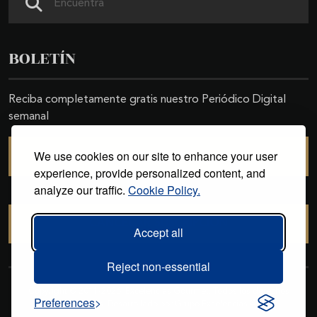
BOLETÍN
Reciba completamente gratis nuestro Periódico Digital
semanal
We use cookies on our site to enhance your user
SUSCRIBIRSE
experience, provide personalized content, and
analyze our traffic.
Cookie Policy.
CANCELAR SUSCRIPCIÓN
Accept all
Reject non-essential
Copyright © 2011-2026. Excelencias Gourmet. Todos los derechos
Preferences
reservados. Desarrollado por
Grupo Excelencias
.