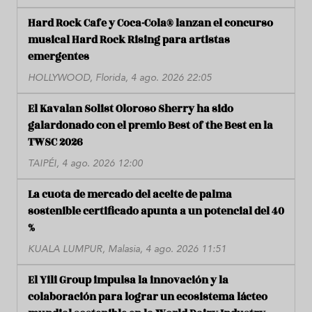
Hard Rock Cafe y Coca-Cola® lanzan el concurso
musical Hard Rock Rising para artistas
emergentes
HOLLYWOOD, Florida, 4 ago. 2026 22:05
El Kavalan Solist Oloroso Sherry ha sido
galardonado con el premio Best of the Best en la
TWSC 2026
TAIPÉI, 4 ago. 2026 12:00
La cuota de mercado del aceite de palma
sostenible certificado apunta a un potencial del 40
%
KUALA LUMPUR, Malasia, 4 ago. 2026 11:51
El Yili Group impulsa la innovación y la
colaboración para lograr un ecosistema lácteo