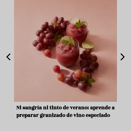
e
Ni sangría ni tinto de verano: aprende a
Acei
preparar granizado de vino especiado
vera