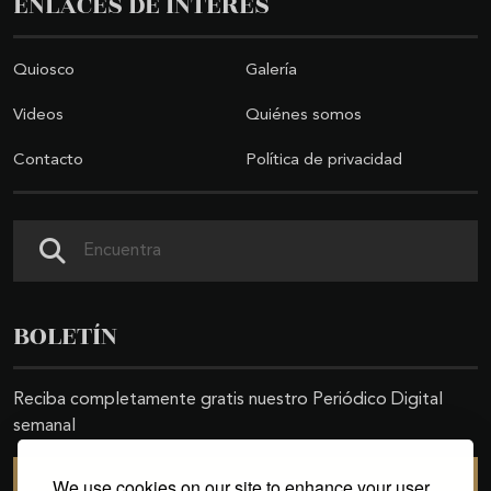
ENLACES DE INTERÉS
Quiosco
Galería
Videos
Quiénes somos
Contacto
Política de privacidad
Buscar
BOLETÍN
Reciba completamente gratis nuestro Periódico Digital
semanal
We use cookies on our site to enhance your user
SUSCRIBIRSE