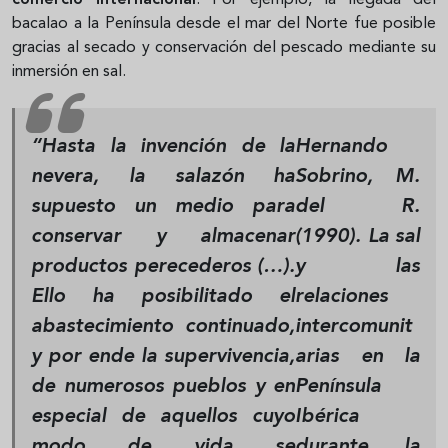
comercio internacional
. Por ejemplo, la llegada del
bacalao a la Península desde el mar del Norte fue posible
gracias al secado y conservación del pescado mediante su
inmersión en sal.
“Hasta la invención de la
Hernando
nevera, la salazón ha
Sobrino, M.
supuesto un medio para
del R.
conservar y almacenar
(1990).
La sal
productos perecederos (…).
y las
Ello ha posibilitado el
relaciones
abastecimiento continuado,
intercomunit
y por ende la supervivencia,
arias en la
de numerosos pueblos y en
Península
especial de aquellos cuyo
Ibérica
modo de vida se
durante la