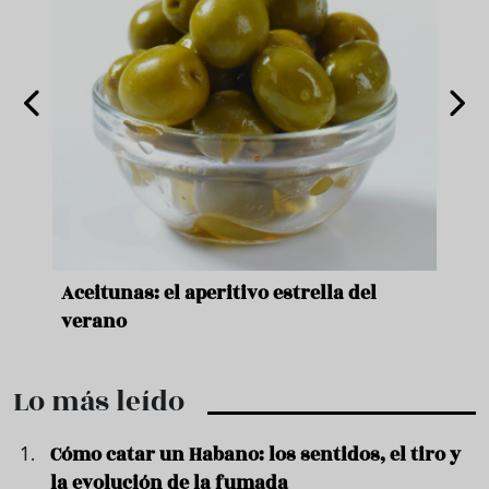
nde a
Aceitunas: el aperitivo estrella del
Sopa
ado
verano
quer
Lo más leído
Cómo catar un Habano: los sentidos, el tiro y
la evolución de la fumada