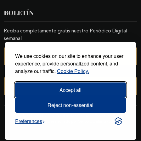
BOLETÍN
Reciba completamente gratis nuestro Periódico Digital
semanal
We use cookies on our site to enhance your user
SUSCRIBIRSE
experience, provide personalized content, and
analyze our traffic.
Cookie Policy.
CANCELAR SUSCRIPCIÓN
Accept all
Reject non-essential
Copyright © 2011-2026. Excelencias Gourmet. Todos los derechos
Preferences
reservados. Desarrollado por
Grupo Excelencias
.