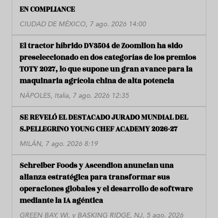
EN COMPLIANCE
CIUDAD DE MÉXICO, 7 ago. 2026 14:00
El tractor híbrido DV3504 de Zoomlion ha sido
preseleccionado en dos categorías de los premios
TOTY 2027, lo que supone un gran avance para la
maquinaria agrícola china de alta potencia
NÁPOLES, Italia, 7 ago. 2026 12:35
SE REVELÓ EL DESTACADO JURADO MUNDIAL DEL
S.PELLEGRINO YOUNG CHEF ACADEMY 2026-27
MILÁN, 7 ago. 2026 8:19
Schreiber Foods y Ascendion anuncian una
alianza estratégica para transformar sus
operaciones globales y el desarrollo de software
mediante la IA agéntica
GREEN BAY, WI, y BASKING RIDGE, NJ, 5 ago. 2026