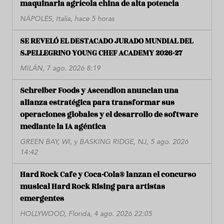
maquinaria agrícola china de alta potencia
NÁPOLES, Italia, hace 5 horas
SE REVELÓ EL DESTACADO JURADO MUNDIAL DEL
S.PELLEGRINO YOUNG CHEF ACADEMY 2026-27
MILÁN, 7 ago. 2026 8:19
Schreiber Foods y Ascendion anuncian una
alianza estratégica para transformar sus
operaciones globales y el desarrollo de software
mediante la IA agéntica
GREEN BAY, WI, y BASKING RIDGE, NJ, 5 ago. 2026
14:42
Hard Rock Cafe y Coca-Cola® lanzan el concurso
musical Hard Rock Rising para artistas
emergentes
HOLLYWOOD, Florida, 4 ago. 2026 22:05