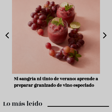
e
Ni sangría ni tinto de verano: aprende a
Acei
preparar granizado de vino especiado
vera
Lo más leído