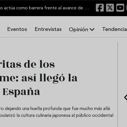
"Un viñedo bien labrado actúa como barrera frente al avance de las llamas"
Eventos
Entrevistas
Tendencia
Opinión
A
r
m
o
itas de los
n
í
e: así llegó la
a
s
a España
ero dejando una huella profunda que fue mucho más allá
ularizó la cultura culinaria japonesa al público occidental