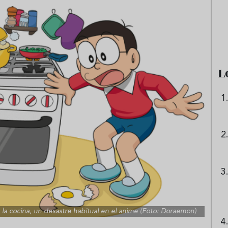
e sandía: el plato
Cinco cremas frías de verdura
 repetir todo el
que querrás repetir todo agost
L
a cocina, un desastre habitual en el anime (Foto: Doraemon)