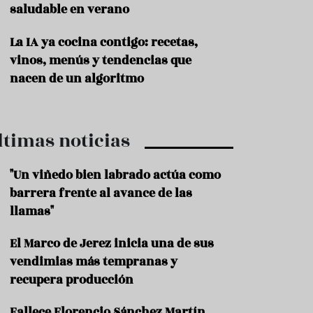
saludable en verano
P
r
La IA ya cocina contigo: recetas,
o
vinos, menús y tendencias que
d
u
nacen de un algoritmo
c
t
o
ltimas noticias
T
r
a
"Un viñedo bien labrado actúa como
d
barrera frente al avance de las
i
c
llamas"
i
o
El Marco de Jerez inicia una de sus
n
vendimias más tempranas y
e
s
recupera producción
R
Fallece Florencio Sánchez Martín,