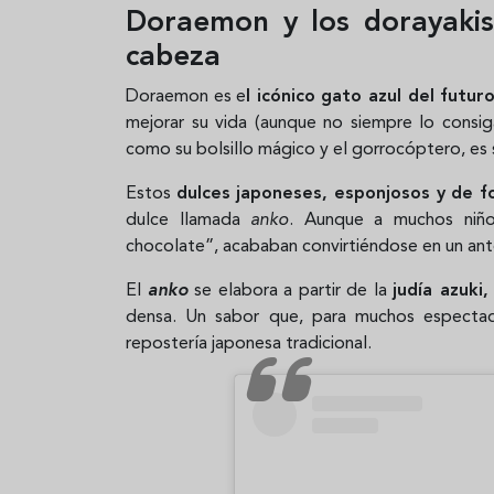
Doraemon y los dorayakis
cabeza
Doraemon es e
l icónico gato azul del futur
mejorar su vida (aunque no siempre lo consig
como su bolsillo mágico y el gorrocóptero, es 
Estos
dulces japoneses, esponjosos y de 
dulce llamada
anko
. Aunque a muchos niño
chocolate”, acababan convirtiéndose en un anto
El
anko
se elabora a partir de la
judía azuki
densa. Un sabor que, para muchos espectad
repostería japonesa tradicional.