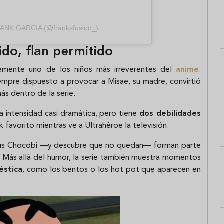
RANK GARCIA (@franksfusion_)
ido, flan permitido
emente uno de los niños más irreverentes del
anime
.
siempre dispuesto a provocar a Misae, su madre, convirtió
ás dentro de la serie.
 intensidad casi dramática, pero tiene
dos debilidades
ck favorito mientras ve a Ultrahéroe la televisión.
r sus Chocobi —y descubre que no quedan— forman parte
. Más allá del humor, la serie también muestra momentos
éstica
, como los bentos o los hot pot que aparecen en