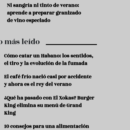
r
t
s
Ni sangría ni tinto de verano:
Aceitunas: el ape
r
o
aprende a preparar granizado
del verano
o
t
de vino especiado
u
r
i
o más leído
s
m
o
Cómo catar un Habano: los sentidos,
R
el tiro y la evolución de la fumada
e
c
El café frío nació casi por accidente
e
y ahora es el rey del verano
t
a
s
¿Qué ha pasado con El Xokas? Burger
King elimina su menú de Grand
S
a
King
l
u
10 consejos para una alimentación
d