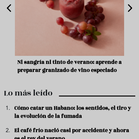
e
Ni sangría ni tinto de verano: aprende a
Acei
preparar granizado de vino especiado
vera
Lo más leído
Cómo catar un Habano: los sentidos, el tiro y
la evolución de la fumada
El café frío nació casi por accidente y ahora
es el rey del verano