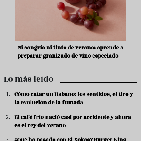
e
Ni sangría ni tinto de verano: aprende a
Acei
preparar granizado de vino especiado
vera
Lo más leído
Cómo catar un Habano: los sentidos, el tiro y
la evolución de la fumada
El café frío nació casi por accidente y ahora
es el rey del verano
¿Qué ha pasado con El Xokas? Burger King