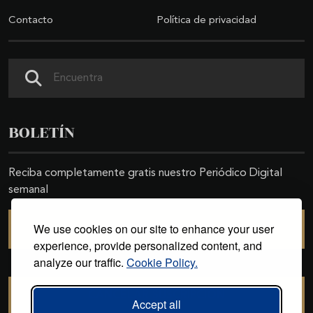
Contacto
Política de privacidad
Buscar
BOLETÍN
Reciba completamente gratis nuestro Periódico Digital
semanal
We use cookies on our site to enhance your user
SUSCRIBIRSE
experience, provide personalized content, and
analyze our traffic.
Cookie Policy.
CANCELAR SUSCRIPCIÓN
Accept all