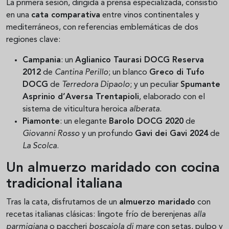
La primera sesión, dirigida a prensa especializada, consistió
en una
cata comparativa
entre vinos continentales y
mediterráneos, con referencias emblemáticas de dos
regiones clave:
Campania
: un
Aglianico Taurasi DOCG Reserva
2012
de
Cantina Perillo
; un blanco
Greco di Tufo
DOCG
de
Terredora Dipaolo
; y un peculiar
Spumante
Asprinio d’Aversa Trentapioli
, elaborado con el
sistema de viticultura heroica
alberata
.
Piamonte
: un elegante
Barolo DOCG 2020
de
Giovanni Rosso
y un profundo
Gavi dei Gavi 2024
de
La Scolca
.
Un almuerzo maridado con cocina
tradicional italiana
Tras la cata, disfrutamos de un
almuerzo maridado
con
recetas italianas clásicas: lingote frío de berenjenas
alla
parmigiana
o paccheri
boscaiola di mare
con setas, pulpo y