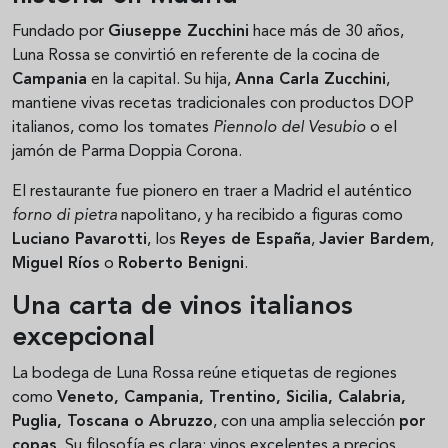
Fundado por
Giuseppe Zucchini
hace más de 30 años,
Luna Rossa se convirtió en referente de la cocina de
Campania
en la capital. Su hija,
Anna Carla Zucchini
,
mantiene vivas recetas tradicionales con productos DOP
italianos, como los tomates
Piennolo del Vesubio
o el
jamón de Parma Doppia Corona.
El restaurante fue pionero en traer a Madrid el auténtico
forno di pietra
napolitano, y ha recibido a figuras como
Luciano Pavarotti
, los
Reyes de España
,
Javier Bardem
,
Miguel Ríos
o
Roberto Benigni
.
Una carta de vinos italianos
excepcional
La bodega de Luna Rossa reúne etiquetas de regiones
como
Veneto, Campania, Trentino, Sicilia, Calabria,
Puglia, Toscana o Abruzzo
, con una amplia selección
por
copas
. Su filosofía es clara: vinos excelentes a precios