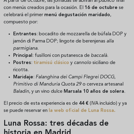
A partir de octubre, las jornadas se abrirán al público final
con menús creados para la ocasión. El
16 de octubre
se
celebrará el primer
menú degustación maridado
,
compuesto por:
Entrantes
: bocadito de mozzarella de búfala DOP y
jamón di Parma DOP; lingote de berenjenas
alla
parmigiana
.
Principal
: fusilloni con putanesca de
baccalà
.
Postres
:
tiramisú clásico
y
cannolo
siciliano de
ricotta.
Maridaje
:
Falanghina dei Campi Flegrei DOCG
,
Primitivo di Manduria Quota 29
o cerveza artesanal
Baladin
, y un vino dulce
Marsala 10 años de solera
.
El precio de esta experiencia es de
44 €
(IVA incluido) y ya
se puede reservar en
la web oficial de Luna Rossa.
Luna Rossa: tres décadas de
historia en Madrid