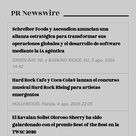
PR Newswire
Schreiber Foods y Ascendion anuncian una
alianza estratégica para transformar sus
operaciones globales y el desarrollo de software
mediante la IA agéntica
GREEN BAY, WI, y BASKING RIDGE, NJ, 5 ago. 2026
14:42
Hard Rock Cafe y Coca-Cola® lanzan el concurso
musical Hard Rock Rising para artistas
emergentes
HOLLYWOOD, Florida, 4 ago. 2026 22:05
El Kavalan Solist Oloroso Sherry ha sido
galardonado con el premio Best of the Best en la
TWSC 2026