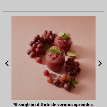
e
Ni sangría ni tinto de verano: aprende a
Acei