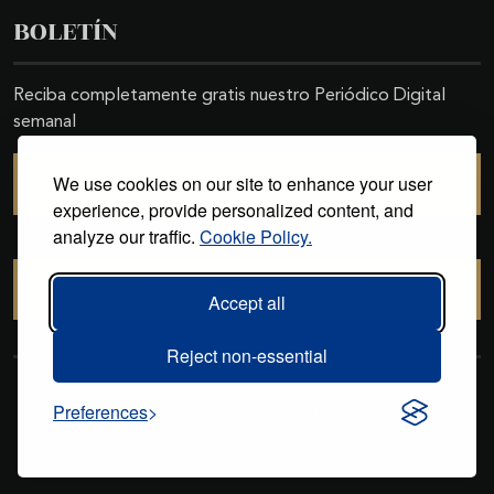
BOLETÍN
Reciba completamente gratis nuestro Periódico Digital
semanal
We use cookies on our site to enhance your user
SUSCRIBIRSE
experience, provide personalized content, and
analyze our traffic.
Cookie Policy.
CANCELAR SUSCRIPCIÓN
Accept all
Reject non-essential
Copyright © 2011-2026. Excelencias Gourmet. Todos los derechos
Preferences
reservados. Desarrollado por
Grupo Excelencias
.