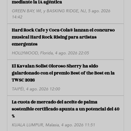
mediante la IA agéntica
GREEN BAY, WI, y BASKING RIDGE, NJ, 5 ago. 2026
14:42
Hard Rock Cafe y Coca-Cola® lanzan el concurso
musical Hard Rock Rising para artistas
emergentes
HOLLYWOOD, Florida, 4 ago. 2026 22:05
El Kavalan Solist Oloroso Sherry ha sido
galardonado con el premio Best of the Best en la
TWSC 2026
TAIPÉI, 4 ago. 2026 12:00
La cuota de mercado del aceite de palma
sostenible certificado apunta a un potencial del 40
%
KUALA LUMPUR, Malasia, 4 ago. 2026 11:51