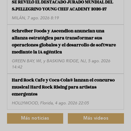
SE REVELÓ EL DESTACADO JURADO MUNDIAL DEL
S.PELLEGRINO YOUNG CHEF ACADEMY 2026-27
MILÁN, 7 ago. 2026 8:19
Schreiber Foods y Ascendion anuncian una
alianza estratégica para transformar sus
operaciones globales y el desarrollo de software
mediante la IA agéntica
GREEN BAY, WI, y BASKING RIDGE, NJ, 5 ago. 2026
14:42
Hard Rock Cafe y Coca-Cola® lanzan el concurso
musical Hard Rock Rising para artistas
emergentes
HOLLYWOOD, Florida, 4 ago. 2026 22:05
Más noticias
Más videos