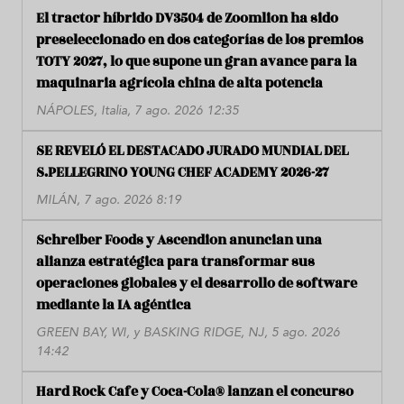
El tractor híbrido DV3504 de Zoomlion ha sido
preseleccionado en dos categorías de los premios
TOTY 2027, lo que supone un gran avance para la
maquinaria agrícola china de alta potencia
NÁPOLES, Italia, 7 ago. 2026 12:35
SE REVELÓ EL DESTACADO JURADO MUNDIAL DEL
S.PELLEGRINO YOUNG CHEF ACADEMY 2026-27
MILÁN, 7 ago. 2026 8:19
Schreiber Foods y Ascendion anuncian una
alianza estratégica para transformar sus
operaciones globales y el desarrollo de software
mediante la IA agéntica
GREEN BAY, WI, y BASKING RIDGE, NJ, 5 ago. 2026
14:42
Hard Rock Cafe y Coca-Cola® lanzan el concurso