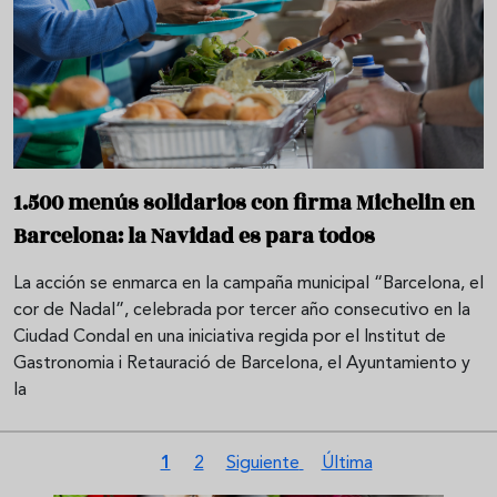
1.500 menús solidarios con firma Michelin en
Barcelona: la Navidad es para todos
La acción se enmarca en la campaña municipal “Barcelona, el
cor de Nadal”, celebrada por tercer año consecutivo en la
Ciudad Condal en una iniciativa regida por el Institut de
Gastronomia i Retauració de Barcelona, el Ayuntamiento y
la
Paginación
Página actual
Página
Siguiente página
Última página
1
2
Siguiente
Última