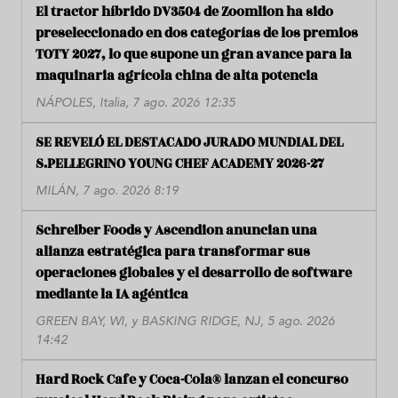
El tractor híbrido DV3504 de Zoomlion ha sido
preseleccionado en dos categorías de los premios
TOTY 2027, lo que supone un gran avance para la
maquinaria agrícola china de alta potencia
NÁPOLES, Italia, 7 ago. 2026 12:35
SE REVELÓ EL DESTACADO JURADO MUNDIAL DEL
S.PELLEGRINO YOUNG CHEF ACADEMY 2026-27
MILÁN, 7 ago. 2026 8:19
Schreiber Foods y Ascendion anuncian una
alianza estratégica para transformar sus
operaciones globales y el desarrollo de software
mediante la IA agéntica
GREEN BAY, WI, y BASKING RIDGE, NJ, 5 ago. 2026
14:42
Hard Rock Cafe y Coca-Cola® lanzan el concurso