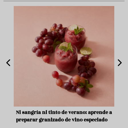
e
Ni sangría ni tinto de verano: aprende a
Acei
preparar granizado de vino especiado
vera