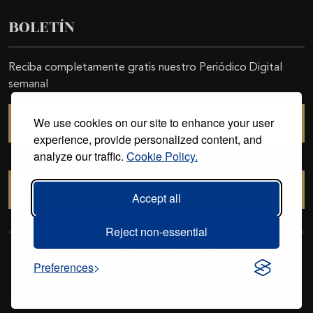
BOLETÍN
Reciba completamente gratis nuestro Periódico Digital
semanal
We use cookies on our site to enhance your user
SUSCRIBIRSE
experience, provide personalized content, and
analyze our traffic.
Cookie Policy.
CANCELAR SUSCRIPCIÓN
Accept all
Reject non-essential
Copyright © 2011-2026. Excelencias Gourmet. Todos los derechos
Preferences
reservados. Desarrollado por
Grupo Excelencias
.