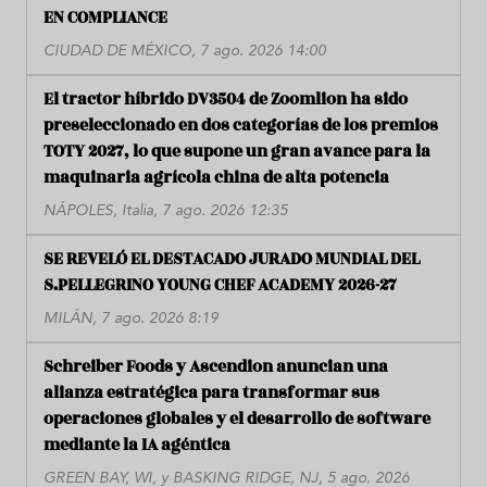
EN COMPLIANCE
CIUDAD DE MÉXICO, 7 ago. 2026 14:00
El tractor híbrido DV3504 de Zoomlion ha sido
preseleccionado en dos categorías de los premios
TOTY 2027, lo que supone un gran avance para la
maquinaria agrícola china de alta potencia
NÁPOLES, Italia, 7 ago. 2026 12:35
SE REVELÓ EL DESTACADO JURADO MUNDIAL DEL
S.PELLEGRINO YOUNG CHEF ACADEMY 2026-27
MILÁN, 7 ago. 2026 8:19
Schreiber Foods y Ascendion anuncian una
alianza estratégica para transformar sus
operaciones globales y el desarrollo de software
mediante la IA agéntica
GREEN BAY, WI, y BASKING RIDGE, NJ, 5 ago. 2026