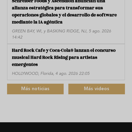
Schreiber Foods y Ascendion anuncian una
alianza estratégica para transformar sus
operaciones globales y el desarrollo de software
mediante la IA agéntica
GREEN BAY, WI, y BASKING RIDGE, NJ, 5 ago. 2026
14:42
Hard Rock Cafe y Coca-Cola® lanzan el concurso
musical Hard Rock Rising para artistas
emergentes
HOLLYWOOD, Florida, 4 ago. 2026 22:05
Más noticias
Más videos