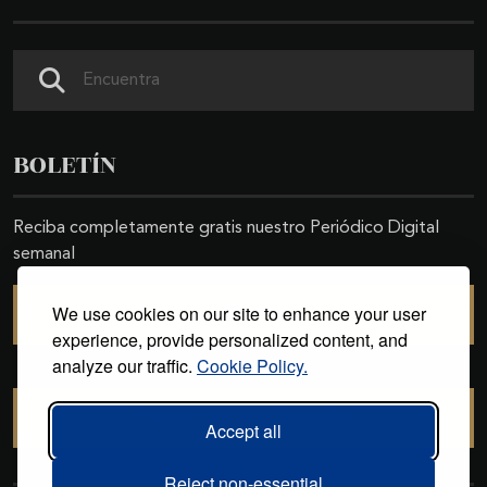
Buscar
BOLETÍN
Reciba completamente gratis nuestro Periódico Digital
semanal
We use cookies on our site to enhance your user
SUSCRIBIRSE
experience, provide personalized content, and
analyze our traffic.
Cookie Policy.
CANCELAR SUSCRIPCIÓN
Accept all
Reject non-essential