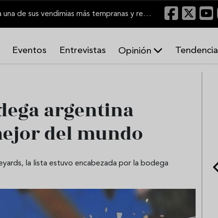
El Marco de Jerez inicia una de sus vendimias más tempranas y recupera producción
Eventos
Entrevistas
Tendencia
Opinión
A
r
m
o
dega argentina
n
í
mejor del mundo
a
s
neyards, la lista estuvo encabezada por la bodega