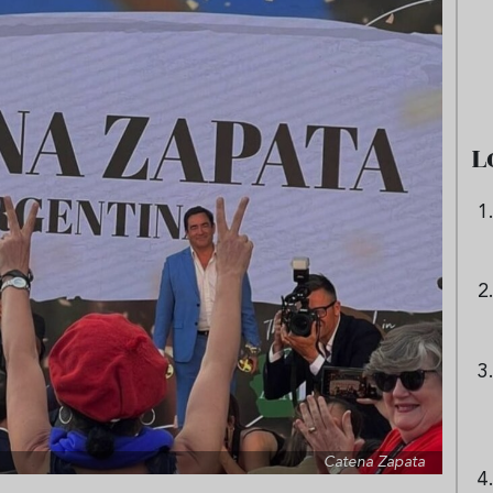
as frías de verduras
Ni sangría ni tinto de verano:
s repetir todo agosto
aprende a preparar granizado
de vino especiado
L
Catena Zapata