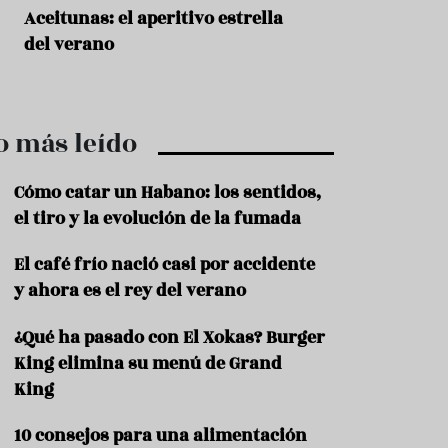
r
t
Aceitunas: el aperitivo estrella
Sopa fría de sand
r
del verano
que querrás repet
o
t
verano
u
r
i
o más leído
s
m
o
Cómo catar un Habano: los sentidos,
R
el tiro y la evolución de la fumada
e
c
El café frío nació casi por accidente
e
y ahora es el rey del verano
t
a
s
¿Qué ha pasado con El Xokas? Burger
King elimina su menú de Grand
S
a
King
l
u
10 consejos para una alimentación
d