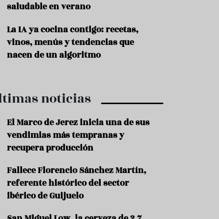
saludable en verano
P
r
La IA ya cocina contigo: recetas,
o
vinos, menús y tendencias que
d
u
nacen de un algoritmo
c
t
o
ltimas noticias
T
r
a
El Marco de Jerez inicia una de sus
d
vendimias más tempranas y
i
c
recupera producción
i
o
Fallece Florencio Sánchez Martín,
n
referente histórico del sector
e
s
ibérico de Guijuelo
R
San Miguel Low, la cerveza de 2,7