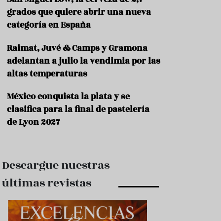
e
s
grados que quiere abrir una nueva
t
categoría en España
a
u
Raimat, Juvé & Camps y Gramona
r
a
adelantan a julio la vendimia por las
n
altas temperaturas
t
e
s
México conquista la plata y se
clasifica para la final de pastelería
F
de Lyon 2027
o
r
m
a
c
Descargue nuestras
i
ó
últimas revistas
n
C
o