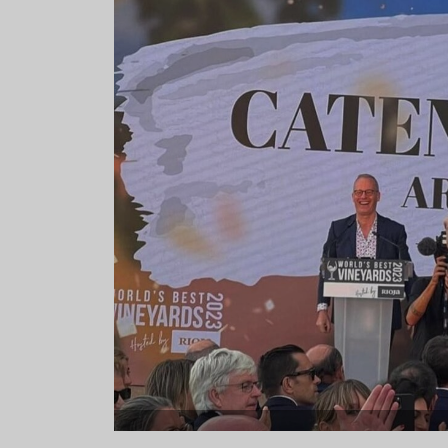
strella
Sopa fría de sandía: el plato
Cinco crem
que querrás repetir todo el
que querrá
verano