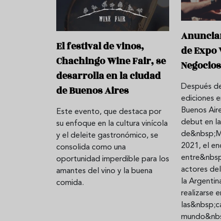
Anuncian
El festival de vinos,
de Expo 
Chachingo Wine Fair, se
Negocio
desarrolla en la ciudad
Después de 
de Buenos Aires
ediciones 
Buenos Air
Este evento, que destaca por
debut en la
su enfoque en la cultura vinícola
de&nbsp;M
y el deleite gastronómico, se
2021, el en
consolida como una
entre&nbsp;
oportunidad imperdible para los
actores del
amantes del vino y la buena
la Argenti
comida.
realizarse 
las&nbsp;ca
mundo&nbsp