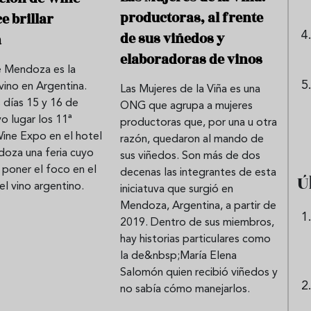
productoras, al frente
e brillar
de sus viñedos y
a
elaboradoras de vinos
e Mendoza es la
 vino en Argentina.
Las Mujeres de la Viña es una
 días 15 y 16 de
ONG que agrupa a mujeres
o lugar los 11ª
productoras que, por una u otra
Wine Expo en el hotel
razón, quedaron al mando de
doza una feria cuyo
sus viñedos. Son más de dos
 poner el foco en el
decenas las integrantes de esta
Ú
l vino argentino.
iniciatuva que surgió en
Mendoza, Argentina, a partir de
2019. Dentro de sus miembros,
hay historias particulares como
la de&nbsp;María Elena
Salomón quien recibió viñedos y
no sabía cómo manejarlos.