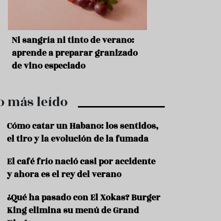
r
t
r
o
t
erano:
Aceitunas: el aperitivo estrella
Sopa fría 
u
r
nizado
del verano
que querrá
i
verano
s
m
o
o más leído
R
e
c
Cómo catar un Habano: los sentidos,
e
el tiro y la evolución de la fumada
t
a
El café frío nació casi por accidente
s
y ahora es el rey del verano
S
a
¿Qué ha pasado con El Xokas? Burger
l
u
King elimina su menú de Grand
d