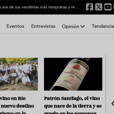
El Marco de Jerez inicia una de sus vendimias más tempranas y recupera producción
Eventos
Entrevistas
Tendencia
Opinión
A
r
m
o
n
í
a
s
 vino en Río
Patrón Santiago, el vino
l nuevo destino
que nace de la tierra y se
rismo en la
queda en las personas