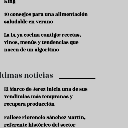
King
P
10 consejos para una alimentación
r
o
saludable en verano
d
u
La IA ya cocina contigo: recetas,
c
t
vinos, menús y tendencias que
o
nacen de un algoritmo
T
r
a
ltimas noticias
d
i
c
El Marco de Jerez inicia una de sus
i
o
vendimias más tempranas y
n
recupera producción
e
s
Fallece Florencio Sánchez Martín,
R
referente histórico del sector