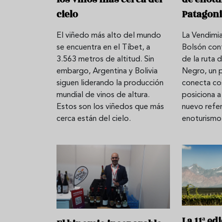
cielo
Patagoni
El viñedo más alto del mundo
La Vendimia
itivo estrella
Sopa fría de sandía: el plato
Cinc
se encuentra en el Tíbet, a
Bolsón conf
que querrás repetir todo el
que 
3.563 metros de altitud. Sin
de la ruta 
verano
embargo, Argentina y Bolivia
Negro, un 
siguen liderando la producción
conecta cos
mundial de vinos de altura.
posiciona 
Estos son los viñedos que más
nuevo refe
cerca están del cielo.
enoturismo
La 11ª ed