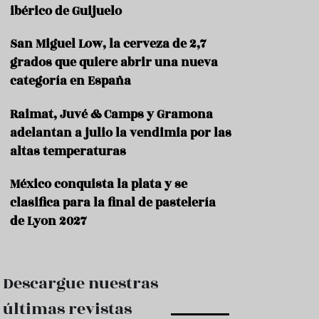
e
ibérico de Guijuelo
s
t
a
San Miguel Low, la cerveza de 2,7
u
grados que quiere abrir una nueva
r
categoría en España
a
n
t
Raimat, Juvé & Camps y Gramona
e
adelantan a julio la vendimia por las
s
altas temperaturas
F
o
México conquista la plata y se
r
clasifica para la final de pastelería
m
a
de Lyon 2027
c
i
ó
n
Descargue nuestras
C
últimas revistas
o