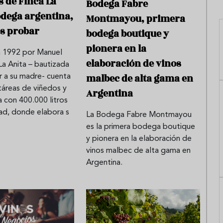
s de Finca La
Bodega Fabre
odega argentina,
Montmayou, primera
s probar
bodega boutique y
pionera en la
 1992 por Manuel
elaboración de vinos
La Anita – bautizada
malbec de alta gama en
r a su madre- cuenta
táreas de viñedos y
Argentina
 con 400.000 litros
ad, donde elabora s
La Bodega Fabre Montmayou
es la primera bodega boutique
y pionera en la elaboración de
vinos malbec de alta gama en
Argentina.