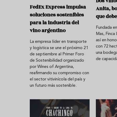
Dos vino
FedEx Express impulsa
Anita, b
soluciones sostenibles
que debe
para la industria del
Fundada en
vino argentino
Mas, Finca 
así en hono
La empresa líder en transporte
con 72 hec
y logística se une el próximo 21
una bodega
de septiembre al Primer Foro
de capacid
de Sostenibilidad organizado
por Wines of Argentina,
reafirmando su compromiso con
el sector vitivinícola del país y
un futuro más sostenible.