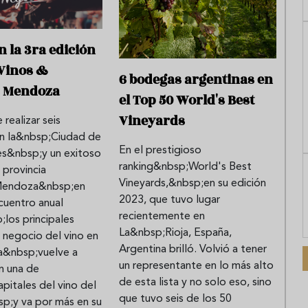
 la 3ra edición
Vinos &
6 bodegas argentinas en
s Mendoza
el Top 50 World's Best
Vineyards
realizar seis
en la&nbsp;Ciudad de
En el prestigioso
es&nbsp;y un exitoso
ranking&nbsp;World's Best
 provincia
Vineyards,&nbsp;en su edición
endoza&nbsp;en
2023, que tuvo lugar
cuentro anual
recientemente en
los principales
La&nbsp;Rioja, España,
 negocio del vino en
Argentina brilló. Volvió a tener
na&nbsp;vuelve a
un representante en lo más alto
en una de
de esta lista y no solo eso, sino
pitales del vino del
que tuvo seis de los 50
;y va por más en su