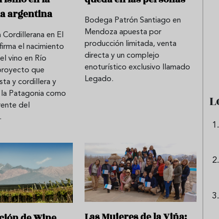
a argentina
Bodega Patrón Santiago en
Mendoza apuesta por
 Cordillerana en El
o cremas frías de verduras
Ni sangría ni tinto de v
producción limitada, venta
irma el nacimiento
querrás repetir todo agosto
aprende a preparar gra
directa y un complejo
del vino en Río
de vino especiado
enoturístico exclusivo llamado
proyecto que
Legado.
ta y cordillera y
a la Patagonia como
L
rente del
.
Las Mujeres de la Viña:
ición de Wine