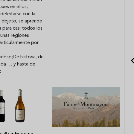
pues en ellos,
deleitarse con la
 objeto, se aprende.
 para casi todos los
gunas regiones
articularmente por
o
nbsp;De historia, de
oda … y hasta de
;