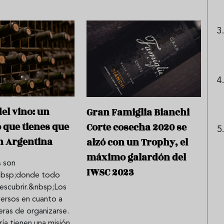
el vino: un
Gran Famiglia Bianchi
 que tienes que
Corte cosecha 2020 se
en Argentina
alzó con un Trophy, el
máximo galardón del
 son
IWSC 2023
nbsp;donde todo
descubrir.&nbsp;Los
versos en cuanto a
eras de organizarse.
ía tienen una misión