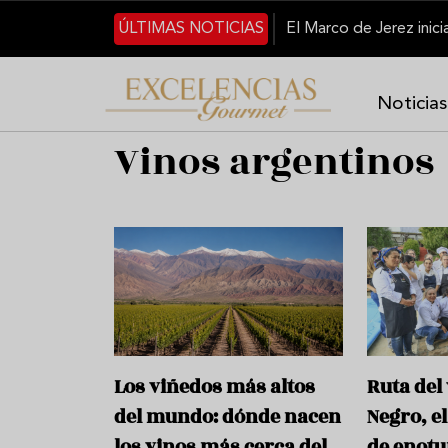
Pasar al contenido principal
ÚLTIMAS NOTICIAS
Noticias
Vinos argentinos
Los viñedos más altos
Ruta del
del mundo: dónde nacen
Negro, e
los vinos más cerca del
de enotu