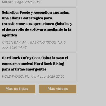
MILÁN, 7 ago. 2026 8:19
Schreiber Foods y Ascendion anuncian
una alianza estratégica para
transformar sus operaciones globales y
el desarrollo de software mediante la IA
agéntica
GREEN BAY, WI, y BASKING RIDGE, NJ, 5
ago. 2026 14:42
Hard Rock Cafe y Coca-Cola® lanzan el
concurso musical Hard Rock Rising
para artistas emergentes
HOLLYWOOD, Florida, 4 ago. 2026 22:05
Más noticias
Más videos