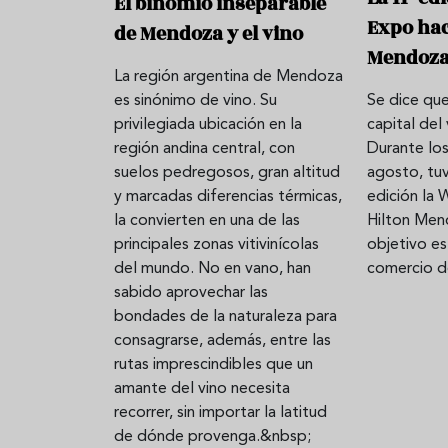
El binomio inseparable
Expo hac
de Mendoza y el vino
Mendoz
La región argentina de Mendoza
es sinónimo de vino. Su
Se dice qu
privilegiada ubicación en la
capital del
región andina central, con
Durante los
suelos pedregosos, gran altitud
agosto, tuv
y marcadas diferencias térmicas,
edición la 
la convierten en una de las
Hilton Men
principales zonas vitivinícolas
objetivo es
del mundo. No en vano, han
comercio de
sabido aprovechar las
bondades de la naturaleza para
consagrarse, además, entre las
rutas imprescindibles que un
amante del vino necesita
recorrer, sin importar la latitud
de dónde provenga.&nbsp;