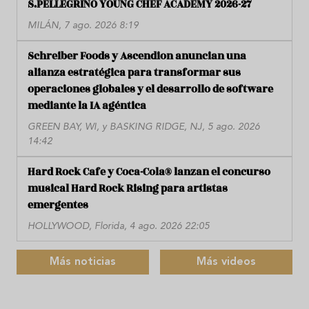
S.PELLEGRINO YOUNG CHEF ACADEMY 2026-27
MILÁN, 7 ago. 2026 8:19
Schreiber Foods y Ascendion anuncian una
alianza estratégica para transformar sus
operaciones globales y el desarrollo de software
mediante la IA agéntica
GREEN BAY, WI, y BASKING RIDGE, NJ, 5 ago. 2026
14:42
Hard Rock Cafe y Coca-Cola® lanzan el concurso
musical Hard Rock Rising para artistas
emergentes
HOLLYWOOD, Florida, 4 ago. 2026 22:05
Más noticias
Más videos