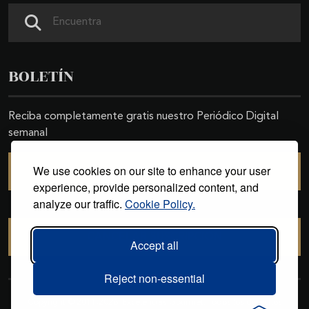
Buscar
BOLETÍN
Reciba completamente gratis nuestro Periódico Digital
semanal
We use cookies on our site to enhance your user
SUSCRIBIRSE
experience, provide personalized content, and
analyze our traffic.
Cookie Policy.
CANCELAR SUSCRIPCIÓN
Accept all
Reject non-essential
Copyright © 2011-2026. Excelencias Gourmet. Todos los derechos