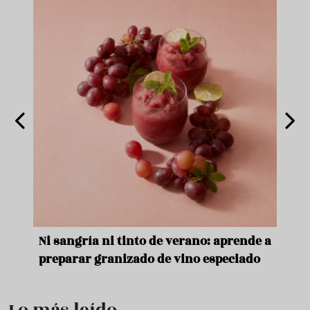
e
Ni sangría ni tinto de verano: aprende a
Acei
preparar granizado de vino especiado
vera