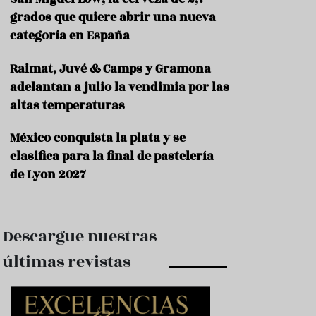
e
s
grados que quiere abrir una nueva
t
categoría en España
a
u
Raimat, Juvé & Camps y Gramona
r
a
adelantan a julio la vendimia por las
n
altas temperaturas
t
e
s
México conquista la plata y se
clasifica para la final de pastelería
F
de Lyon 2027
o
r
m
a
c
Descargue nuestras
i
ó
últimas revistas
n
C
o