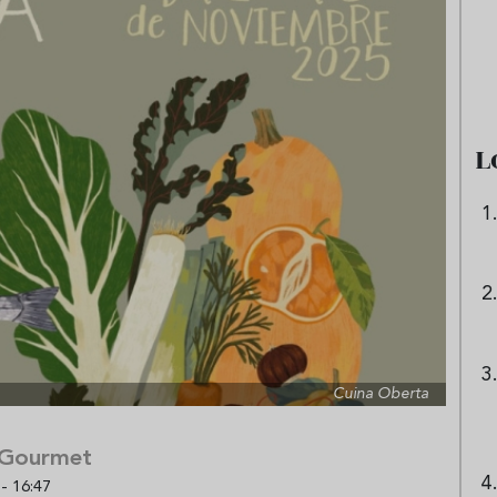
e sandía: el plato
Cinco cremas frías de verdura
 repetir todo el
que querrás repetir todo agost
L
Cuina Oberta
 Gourmet
- 16:47