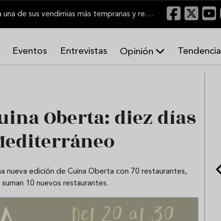
El Marco de Jerez inicia una de sus vendimias más tempranas y recupera producción
Eventos
Entrevistas
Tendencia
Opinión
A
r
m
o
uina Oberta: diez días
n
í
a
Mediterráneo
s
na nueva edición de Cuina Oberta con 70 restaurantes,
se suman 10 nuevos restaurantes.