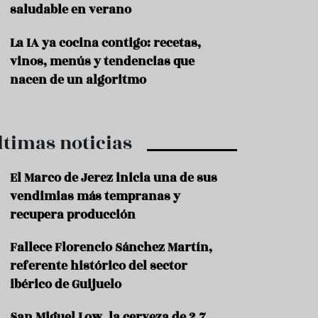
saludable en verano
P
r
La IA ya cocina contigo: recetas,
o
vinos, menús y tendencias que
d
u
nacen de un algoritmo
c
t
o
ltimas noticias
T
r
a
El Marco de Jerez inicia una de sus
d
vendimias más tempranas y
i
c
recupera producción
i
o
Fallece Florencio Sánchez Martín,
n
referente histórico del sector
e
s
ibérico de Guijuelo
R
San Miguel Low, la cerveza de 2,7