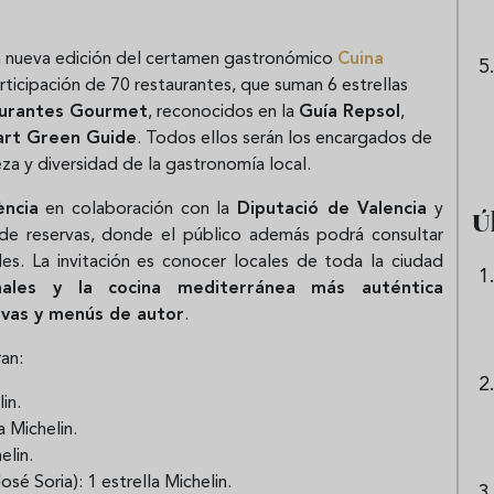
una nueva edición del certamen gastronómico
Cuina
ticipación de 70 restaurantes, que suman 6 estrellas
aurantes Gourmet
, reconocidos en la
Guía Repsol
,
rt Green Guide
. Todos ellos serán los encargados de
ueza y diversidad de la gastronomía local.
ència
en colaboración con la
Diputació de Valencia
y
Ú
de reservas, donde el público además podrá consultar
les. La invitación es conocer locales de toda la ciudad
onales y la cocina mediterránea más auténtica
tivas y menús de autor
.
ran:
in.
 Michelin.
elin.
sé Soria): 1 estrella Michelin.