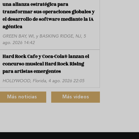
una alianza estratégica para
transformar sus operaciones globales y
el desarrollo de software mediante la IA
agéntica
GREEN BAY, WI, y BASKING RIDGE, NJ, 5
ago. 2026 14:42
Hard Rock Cafe y Coca-Cola® lanzan el
concurso musical Hard Rock Rising
para artistas emergentes
HOLLYWOOD, Florida, 4 ago. 2026 22:05
Más noticias
Más videos