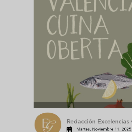
Aceitunas: el aperitivo estrella
Sopa fría d
del verano
que querrás
verano
Redacción Excelencias
Martes, Noviembre 11, 2025 