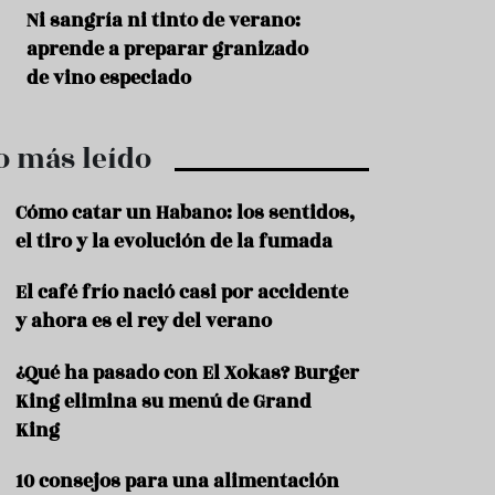
r
t
s
Ni sangría ni tinto de verano:
Aceitunas: el ape
r
o
aprende a preparar granizado
del verano
o
t
de vino especiado
u
r
i
o más leído
s
m
o
Cómo catar un Habano: los sentidos,
R
el tiro y la evolución de la fumada
e
c
El café frío nació casi por accidente
e
y ahora es el rey del verano
t
a
s
¿Qué ha pasado con El Xokas? Burger
King elimina su menú de Grand
S
a
King
l
u
10 consejos para una alimentación
d