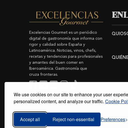
ENL
Excelencias Gourmet es un periódico
QUIOS
digital de gastronomía que informa con
rigor y calidad sobre España y
Latinoamérica. Noticias, vinos, chefs,
recetas y tendencias para profesionales
QUIÉN
y amantes del buen comer en
Iberoamérica. Gastronomía que
cruza fronteras.
We use cookies on our site to enhance your user experi
Buscar
Copyright © 2011-2026 Excelencias Gourmet.
personalized content, and analyze our traffic.
Cookie Pol
Todos los derechos reservados.
Desarrollado por
Grupo Excelencias
.
Accept all
Reject non-essential
Preferences