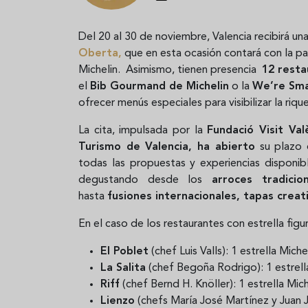
Del 20 al 30 de noviembre, Valencia recibirá 
Oberta
,
que en esta ocasión contará con la par
Michelin. Asimismo, tienen presencia
12 rest
el
Bib Gourmand de Michelin
o la
We’re Sma
ofrecer menús especiales para visibilizar la riq
La cita, impulsada por la
Fundació Visit Val
Turismo de Valencia, ha abierto
su plazo 
todas las propuestas y experiencias disponib
degustando desde los
arroces tradici
hasta
fusiones internacionales, tapas crea
En el caso de los restaurantes con estrella figu
El Poblet
(chef Luis Valls): 1 estrella Michel
La Salita
(chef Begoña Rodrigo): 1 estrella
Riff
(chef Bernd H. Knöller): 1 estrella Mich
Lienzo
(chefs María José Martínez y Juan Jo