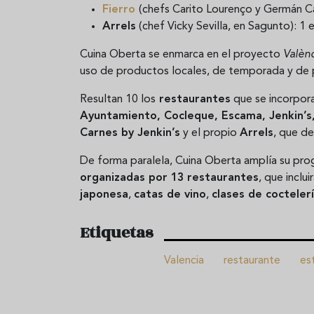
Fierro
(chefs Carito Lourenço y Germán Car
Arrels
(chef Vicky Sevilla, en Sagunto): 1 e
Cuina Oberta se enmarca en el proyecto
Valèn
uso de productos locales, de temporada y de 
Resultan 10 los
restaurantes
que se incorpora
Ayuntamiento, Cocleque, Escama, Jenkin’s, 
Carnes by Jenkin’s
y el propio
Arrels
, que de
De forma paralela, Cuina Oberta amplía su pr
organizadas por 13 restaurantes
, que inclui
japonesa
,
catas de vino
,
clases de cocteler
Etiquetas
Valencia
restaurante
est