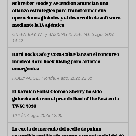
Schreiber Foods y Ascendion anuncian una
alianza estratégica para transformar sus
operaciones globales y el desarrollo de software
mediante la IA agéntica
GREEN BAY, WI, y BASKING RIDGE, NJ, 5 ago. 2026
14:42
Hard Rock Cafe y Coca-Cola® lanzan el concurso
musical Hard Rock Rising para artistas
emergentes
HOLLYWOOD, Florida, 4 ago. 2026 22:05
El Kavalan Solist Oloroso Sherry ha sido
galardonado con el premio Best of the Best en la
TWSC 2026
TAIPÉI, 4 ago. 2026 12:00
La cuota de mercado del aceite de palma