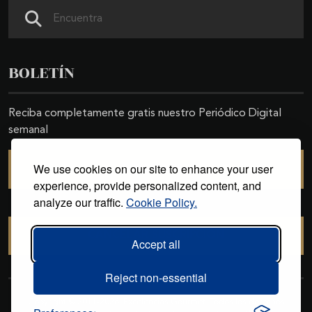
Buscar
BOLETÍN
Reciba completamente gratis nuestro Periódico Digital
semanal
We use cookies on our site to enhance your user
SUSCRIBIRSE
experience, provide personalized content, and
analyze our traffic.
Cookie Policy.
CANCELAR SUSCRIPCIÓN
Accept all
Reject non-essential
Copyright © 2011-2026. Excelencias Gourmet. Todos los derechos