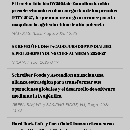
El tractor híbrido DV3504 de Zoomlion ha sido
preseleccionado en dos categorías de los premios
TOTY 2027, lo que supone un gran avance para la
maquinaria agrícola china de alta potencia
NÁPOLES, Italia, 7 ago. 2026 12:35
SE REVELÓ EL DESTACADO JURADO MUNDIAL DEL
S.PELLEGRINO YOUNG CHEF ACADEMY 2026-27
MILÁN, 7 ago. 2026 8:19
Schreiber Foods y Ascendion anuncian una
alianza estratégica para transformar sus
operaciones globales y el desarrollo de software
mediante la IA agéntica
GREEN BAY, WI, y BASKING RIDGE, NJ, 5 ago. 2026
14:42
Hard Rock Cafe y Coca-Cola® lanzan el concurso