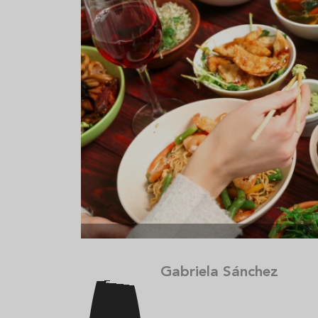
Aceitunas: el aperitivo estrella
Sopa fría d
del verano
que querrás
verano
Gabriela Sánchez