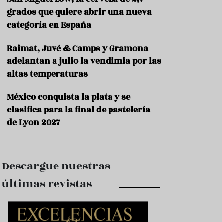
e
s
grados que quiere abrir una nueva
t
categoría en España
a
u
Raimat, Juvé & Camps y Gramona
r
a
adelantan a julio la vendimia por las
n
altas temperaturas
t
e
s
México conquista la plata y se
clasifica para la final de pastelería
F
de Lyon 2027
o
r
m
a
c
Descargue nuestras
i
ó
últimas revistas
n
C
o