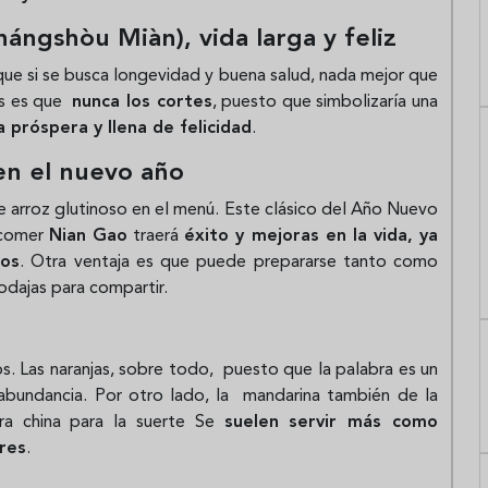
hángshòu Miàn), vida larga y feliz
 que si se busca longevidad y buena salud, nada mejor que
tes es que
nunca los cortes
, puesto que simbolizaría una
a próspera y llena de felicidad
.
en el nuevo año
de arroz glutinoso en el menú. Este clásico del Año Nuevo
e comer
Nian Gao
traerá
éxito y mejoras en la vida, ya
ios
. Otra ventaja es que puede prepararse tanto como
odajas para compartir.
os. Las naranjas, sobre todo, puesto que la palabra es un
bundancia. Por otro lado, la mandarina también de la
bra china para la suerte Se
suelen servir más como
res
.