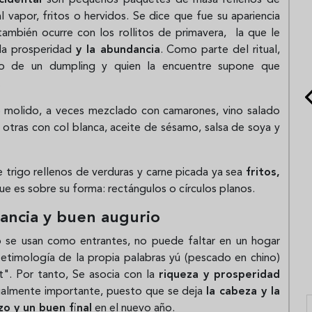
 vapor, fritos o hervidos. Se dice que fue su apariencia
también ocurre con los rollitos de primavera, la que le
 la prosperidad
y la abundancia
. Como parte del ritual,
ro de un dumpling y quien la encuentre supone que
.
o molido, a veces mezclado con camarones, vino salado
y otras con col blanca, aceite de sésamo, salsa de soya y
e trigo rellenos de verduras y carne picada ya sea
fritos,
gue es sobre su forma: rectángulos o círculos planos.
ancia y buen augurio
 se usan como entrantes, no puede faltar en un hogar
 etimología de la propia palabras yú (pescado en chino)
t". Por tanto, Se asocia con la
riqueza y prosperidad
igualmente importante, puesto que se deja
la cabeza y la
o y un buen final
en el nuevo año.