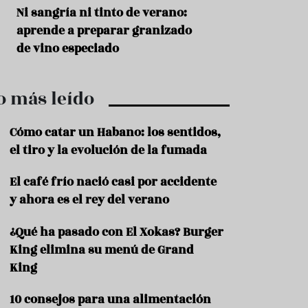
r
t
s
Ni sangría ni tinto de verano:
Aceitunas: el ape
r
o
aprende a preparar granizado
del verano
o
t
de vino especiado
u
r
i
o más leído
s
m
o
Cómo catar un Habano: los sentidos,
R
el tiro y la evolución de la fumada
e
c
El café frío nació casi por accidente
e
y ahora es el rey del verano
t
a
s
¿Qué ha pasado con El Xokas? Burger
King elimina su menú de Grand
S
a
King
l
u
10 consejos para una alimentación
d