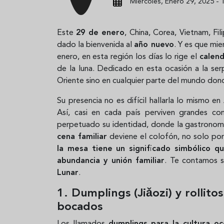
Miércoles, Enero 29, 2025 - 
Este
29 de enero
, China, Corea, Vietnam, Fil
dado la bienvenida al
año nuevo
. Y es que mi
enero, en esta región los días lo rige el
calend
de la luna. Dedicado en esta ocasión a la ser
Oriente sino en cualquier parte del mundo dond
Su presencia no es difícil hallarla lo mismo e
Así, casi en cada país perviven grandes c
perpetuado su identidad, donde la gastronomía
cena familiar
deviene el colofón, no solo por 
la mesa tiene un significado simbólico 
abundancia y unión familiar
. Te contamos 
Lunar
.
1. Dumplings (Jiǎozi) y rolli
bocados
Los llamados
dumplings para la cultura o