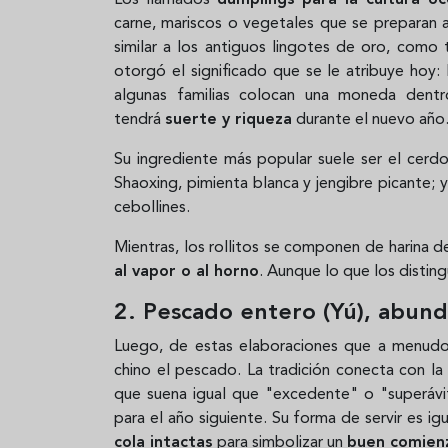
carne, mariscos o vegetales que se preparan al
similar a los antiguos lingotes de oro, como 
otorgó el significado que se le atribuye hoy:
algunas familias colocan una moneda dent
tendrá
suerte y riqueza
durante el nuevo año
Su ingrediente más popular suele ser el cerd
Shaoxing, pimienta blanca y jengibre picante; 
cebollines.
Mientras, los rollitos se componen de harina d
al vapor o al horno
. Aunque lo que los distin
2. Pescado entero (Yú), abund
Luego, de estas elaboraciones que a menudo
chino el pescado. La tradición conecta con la
que suena igual que "excedente" o "superávi
para el año siguiente. Su forma de servir es 
cola intactas
para simbolizar un
buen comienz