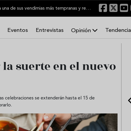
El Marco de Jerez inicia una de sus vendimias más tempranas y recupera producción
Eventos
Entrevistas
Tendencia
Opinión
A
r
m
o
 la suerte en el nuevo
n
í
a
s
as celebraciones se extenderán hasta el 15 de
rarlo.