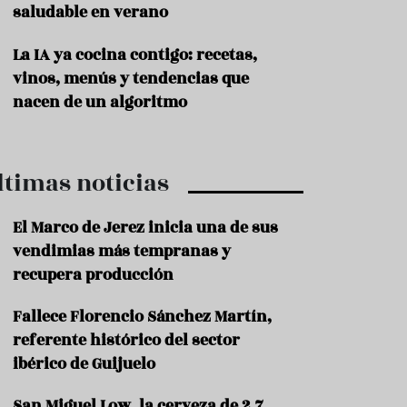
saludable en verano
P
r
La IA ya cocina contigo: recetas,
o
vinos, menús y tendencias que
d
u
nacen de un algoritmo
c
t
o
ltimas noticias
T
r
a
El Marco de Jerez inicia una de sus
d
vendimias más tempranas y
i
c
recupera producción
i
o
Fallece Florencio Sánchez Martín,
n
referente histórico del sector
e
s
ibérico de Guijuelo
R
San Miguel Low, la cerveza de 2,7