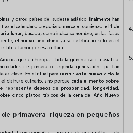
14:13
ipinas y otros países del sudeste asiático finalmente han
entras el calendario gregoriano marca el comienzo el 1 de
ario lunar
, basado, como indica su nombre, en las fases
piente, el
nuevo año chino
ya se celebra no solo en el
e late el amor por esa cultura.
n América que en Europa, dada la gran migración asiática.
omunidades de primera o segunda generación que han
 es clave. En el ritual para
recibir este nuevo ciclo
la
el disfrute culinario, sino porque
cada alimento sobre
que representa deseos de prosperidad, longevidad,
sobre
cinco platos típicos
de la cena del
Año Nuevo
tos de primavera riqueza en pequeños
ccidental
son pequeños paquetes de masa rellenos de