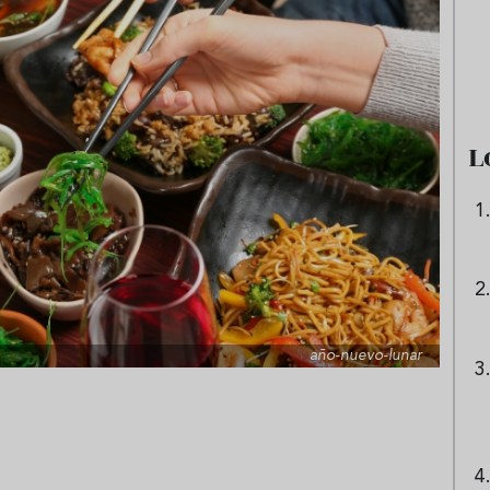
e sandía: el plato
Cinco cremas frías de verdura
 repetir todo el
que querrás repetir todo agost
L
año-nuevo-lunar