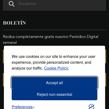
BOLETÍN
Reciba completamente gratis nuestro Periódico Digital
semanal
We use cookies on our site to enhance your user
SUSCRIBIRSE
experience, provide personalized content, and
analyze our traffic.
Cookie Policy.
CANCELAR SUSCRIPCIÓN
Accept all
Reject non-essential
Copyright © 2011-2026. Excelencias Gourmet. Todos los derechos
Preferences
reservados. Desarrollado por
Grupo Excelencias
.