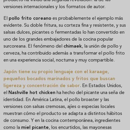
producto ha vivido una segunda revolución: la de las
versiones internacionales y los formatos de autor.
El
pollo frito coreano
es probablemente el ejemplo más
evidente. Su doble fritura, su corteza fina y resistente, y sus
salsas dulces, picantes o fermentadas lo han convertido en
uno de los grandes embajadores de la cocina popular
surcoreana. El fenómeno del
chimaek
, la unión de pollo y
cerveza, ha contribuido además a transformar el pollo frito
en una experiencia social, nocturna y muy compartible.
Japón tiene su propio lenguaje con el
karaage
,
pequeños bocados marinados y fritos que buscan
ligereza y concentración de sabor
. En Estados Unidos,
el
Nashville hot chicken
ha hecho del picante una seña de
identidad. En América Latina, el pollo broaster y las
versiones con salsas cremosas, ajíes o especias locales
muestran cómo el producto se adapta a distintos hábitos
de consumo. Y en la cocina contemporánea, ingredientes
como la
miel picante
, los encurtidos, las mayonesas