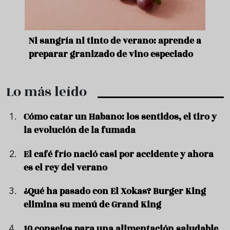
e
Ni sangría ni tinto de verano: aprende a
Acei
preparar granizado de vino especiado
vera
Lo más leído
Cómo catar un Habano: los sentidos, el tiro y
la evolución de la fumada
El café frío nació casi por accidente y ahora
es el rey del verano
¿Qué ha pasado con El Xokas? Burger King
elimina su menú de Grand King
10 consejos para una alimentación saludable