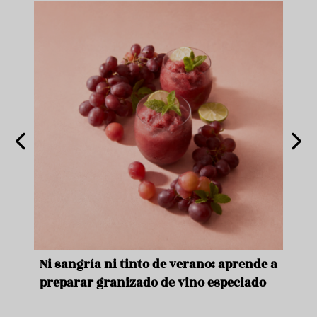
e
Ni sangría ni tinto de verano: aprende a
Acei
preparar granizado de vino especiado
vera