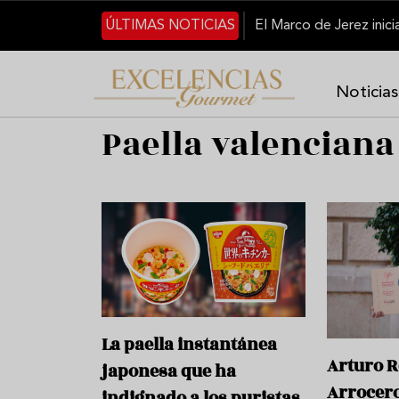
Pasar al contenido principal
ÚLTIMAS NOTICIAS
Noticias
Paella valenciana
La paella instantánea
Arturo R
japonesa que ha
Arrocero
indignado a los puristas