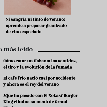
r
t
r
o
t
s
Ni sangría ni tinto de verano:
Aceitunas: el ape
u
r
o
aprende a preparar granizado
del verano
i
de vino especiado
s
m
o
o más leído
R
e
c
Cómo catar un Habano: los sentidos,
e
el tiro y la evolución de la fumada
t
a
El café frío nació casi por accidente
s
y ahora es el rey del verano
S
a
¿Qué ha pasado con El Xokas? Burger
l
u
King elimina su menú de Grand
d