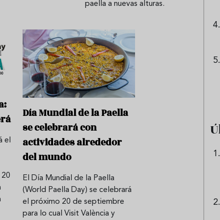
paella a nuevas alturas.
a:
Día Mundial de la Paella
erá
Ú
se celebrará con
actividades alrededor
á el
del mundo
 20
El Día Mundial de la Paella
n
(World Paella Day) se celebrará
n
el próximo 20 de septiembre
para lo cual Visit València y