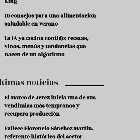
King
P
10 consejos para una alimentación
r
o
saludable en verano
d
u
La IA ya cocina contigo: recetas,
c
t
vinos, menús y tendencias que
o
nacen de un algoritmo
T
r
a
ltimas noticias
d
i
c
El Marco de Jerez inicia una de sus
i
o
vendimias más tempranas y
n
recupera producción
e
s
Fallece Florencio Sánchez Martín,
R
referente histórico del sector