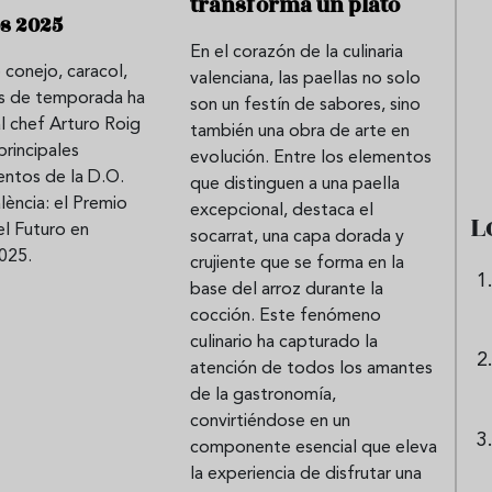
transforma un plato
s 2025
En el corazón de la culinaria
 conejo, caracol,
valenciana, las paellas no solo
e sandía: el plato
Cinco cremas frías de verdura
as de temporada ha
son un festín de sabores, sino
 repetir todo el
que querrás repetir todo agost
l chef Arturo Roig
también una obra de arte en
principales
evolución. Entre los elementos
entos de la D.O.
que distinguen a una paella
lència: el Premio
excepcional, destaca el
L
el Futuro en
socarrat, una capa dorada y
025.
crujiente que se forma en la
base del arroz durante la
cocción. Este fenómeno
culinario ha capturado la
atención de todos los amantes
de la gastronomía,
convirtiéndose en un
componente esencial que eleva
la experiencia de disfrutar una