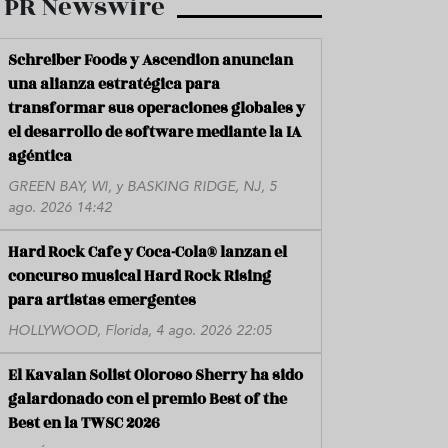
PR Newswire
Schreiber Foods y Ascendion anuncian
una alianza estratégica para
transformar sus operaciones globales y
el desarrollo de software mediante la IA
agéntica
GREEN BAY, WI, y BASKING RIDGE, NJ, 5
ago. 2026 14:42
Hard Rock Cafe y Coca-Cola® lanzan el
concurso musical Hard Rock Rising
para artistas emergentes
HOLLYWOOD, Florida, 4 ago. 2026 22:05
El Kavalan Solist Oloroso Sherry ha sido
galardonado con el premio Best of the
Best en la TWSC 2026