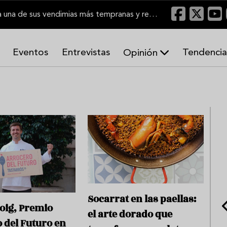
El Marco de Jerez inicia una de sus vendimias más tempranas y recupera producción
Eventos
Entrevistas
Tendencia
Opinión
A
r
m
o
n
í
a
s
Socarrat en las paellas:
oig, Premio
el arte dorado que
 del Futuro en