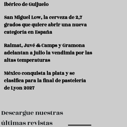
e
ibérico de Guijuelo
s
t
a
San Miguel Low, la cerveza de 2,7
u
grados que quiere abrir una nueva
r
categoría en España
a
n
t
Raimat, Juvé & Camps y Gramona
e
adelantan a julio la vendimia por las
s
altas temperaturas
F
o
México conquista la plata y se
r
clasifica para la final de pastelería
m
a
de Lyon 2027
c
i
ó
n
Descargue nuestras
C
últimas revistas
o