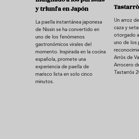
Tastarrò
y triunfa en Japón
Un arroz de
La paella instantánea japonesa
Aceitunas: el aperitivo estrella
Sopa fría d
caza y set
de Nissin se ha convertido en
del verano
que querrás
otorgado a
uno de los fenómenos
verano
uno de los 
gastronómicos virales del
reconocimi
momento. Inspirada en la cocina
Arròs de Va
española, promete una
Arrocero d
experiencia de paella de
Tastarrós 2
marisco lista en solo cinco
minutos.