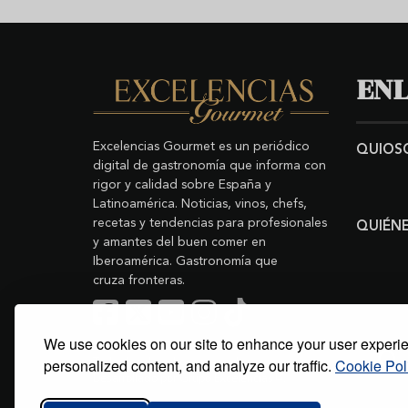
ENL
Excelencias Gourmet es un periódico
QUIOS
digital de gastronomía que informa con
rigor y calidad sobre España y
Latinoamérica. Noticias, vinos, chefs,
recetas y tendencias para profesionales
QUIÉN
y amantes del buen comer en
Iberoamérica. Gastronomía que
cruza fronteras.
We use cookies on our site to enhance your user experi
Buscar
Copyright © 2011-2026 Excelencias Gourmet.
personalized content, and analyze our traffic.
Cookie Pol
Todos los derechos reservados.
Desarrollado por
Grupo Excelencias
.