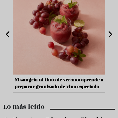
nde a
Aceitunas: el aperitivo estrella del
Sopa
ado
verano
quer
Lo más leído