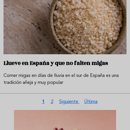
Llueve en España y que no falten migas
Comer migas en días de lluvia en el sur de España es una
tradición añeja y muy popular
Paginación
Página actual
Página
Siguiente página
Última página
1
2
Siguiente
Última