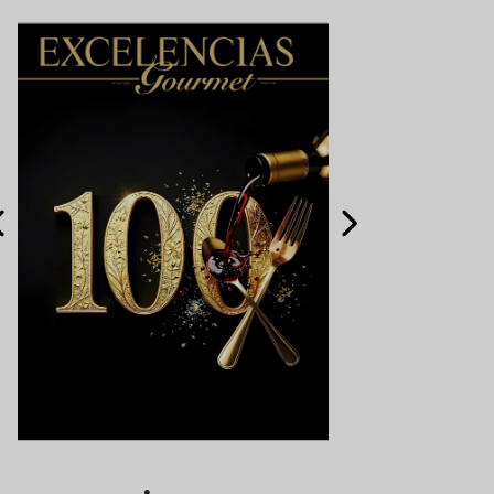
c
t
e
l
e
r
í
a