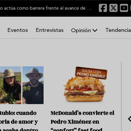
"Un viñedo bien labrado actúa como barrera frente al avance de las llamas"
Eventos
Entrevistas
Tendencia
Opinión
A
r
m
o
n
í
a
s
Rubio: cuando
McDonald’s convierte el
oria de amor y
Pedro Ximénez en
 acaba dentro
“confort” fast food