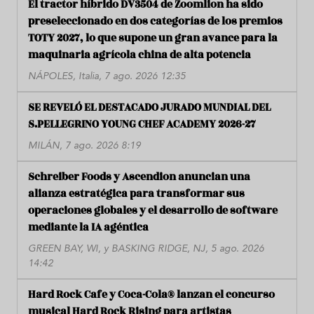
El tractor híbrido DV3504 de Zoomlion ha sido
preseleccionado en dos categorías de los premios
TOTY 2027, lo que supone un gran avance para la
maquinaria agrícola china de alta potencia
NÁPOLES, Italia, 7 ago. 2026 12:35
SE REVELÓ EL DESTACADO JURADO MUNDIAL DEL
S.PELLEGRINO YOUNG CHEF ACADEMY 2026-27
MILÁN, 7 ago. 2026 8:19
Schreiber Foods y Ascendion anuncian una
alianza estratégica para transformar sus
operaciones globales y el desarrollo de software
mediante la IA agéntica
GREEN BAY, WI, y BASKING RIDGE, NJ, 5 ago. 2026
14:42
Hard Rock Cafe y Coca-Cola® lanzan el concurso
musical Hard Rock Rising para artistas