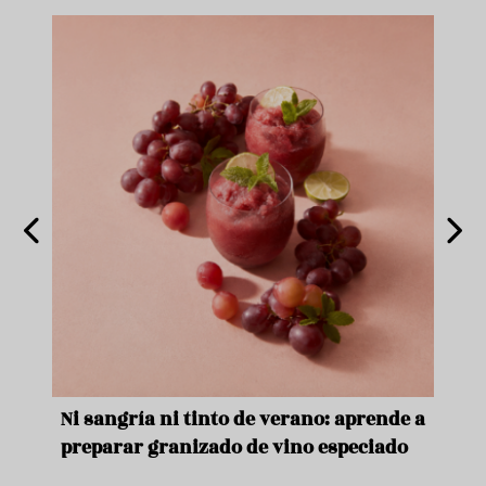
e
Ni sangría ni tinto de verano: aprende a
Acei
preparar granizado de vino especiado
vera