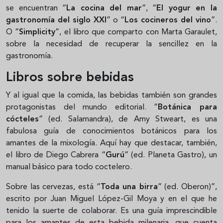
se encuentran “
La cocina del mar
”, “
El yogur en la
gastronomía del siglo XXI
” o “
Los cocineros del vino
”.
O “
Simplicity
”, el libro que comparto con Marta Garaulet,
sobre la necesidad de recuperar la sencillez en la
gastronomía.
Libros sobre bebidas
Y al igual que la comida, las bebidas también son grandes
protagonistas del mundo editorial. “
Botánica para
cócteles
” (ed. Salamandra), de Amy Stweart, es una
fabulosa guía de conocimientos botánicos para los
amantes de la mixología. Aquí hay que destacar, también,
el libro de Diego Cabrera “
Gurú
” (ed. Planeta Gastro), un
manual básico para todo coctelero.
Sobre las cervezas, está “
Toda una birra
” (ed. Oberon)”,
escrito por Juan Miguel López-Gil Moya y en el que he
tenido la suerte de colaborar. Es una guía imprescindible
para los amantes de esta bebida milenaria, que cuenta