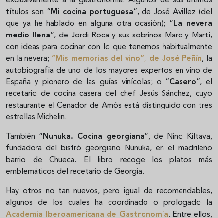
exclusivamente a la gastronomía. Algunos de sus últimos
títulos son “
Mi cocina portuguesa
”, de José Avillez (del
que ya he hablado en alguna otra ocasión); “
La nevera
medio llena
”, de Jordi Roca y sus sobrinos Marc y Martí,
con ideas para cocinar con lo que tenemos habitualmente
en la nevera;
“
Mis memorias del vino
”, de José Peñín
, la
autobiografía de uno de los mayores expertos en vino de
España y pionero de las guías vinícolas; o “
Casero
”, el
recetario de cocina casera del chef Jesús Sánchez, cuyo
restaurante el Cenador de Amós está distinguido con tres
estrellas Michelin.
También “
Nunuka. Cocina georgiana
”, de Nino Kiltava,
fundadora del bistró georgiano Nunuka, en el madrileño
barrio de Chueca. El libro recoge los platos más
emblemáticos del recetario de Georgia.
Hay otros no tan nuevos, pero igual de recomendables,
algunos de los cuales ha coordinado o prologado la
Academia Iberoamericana de Gastronomía
. Entre ellos,