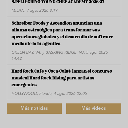
S.PELLEGRINO YOUNG CHEF ACADEMY 2026-27
MILÁN, 7 ago. 2026 8:19
Schreiber Foods y Ascendion anuncian una
alianza estratégica para transformar sus
operaciones globales y el desarrollo de software
mediante la IA agéntica
GREEN BAY, WI, y BASKING RIDGE, NJ, 5 ago. 2026
14:42
Hard Rock Cafe y Coca-Cola® lanzan el concurso
musical Hard Rock Rising para artistas
emergentes
HOLLYWOOD, Florida, 4 ago. 2026 22:05
Más noticias
Más videos