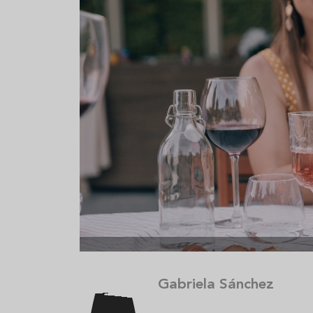
Aceitunas: el aperitivo estrella
Sopa fría d
del verano
que querrás
verano
Gabriela Sánchez