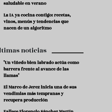
saludable en verano
P
r
La IA ya cocina contigo: recetas,
o
vinos, menús y tendencias que
d
u
nacen de un algoritmo
c
t
o
ltimas noticias
T
r
a
"Un viñedo bien labrado actúa como
d
barrera frente al avance de las
i
c
llamas"
i
o
El Marco de Jerez inicia una de sus
n
vendimias más tempranas y
e
s
recupera producción
R
Fallece Florencio Sánchez Martín,