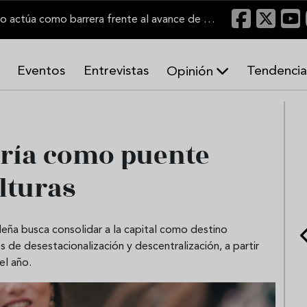
"Un viñedo bien labrado actúa como barrera frente al avance de las llamas"
Eventos
Entrevistas
Tendencia
Opinión
A
r
m
o
ería como puente
n
í
lturas
a
s
leña busca consolidar a la capital como destino
 de desestacionalización y descentralización, a partir
el año.