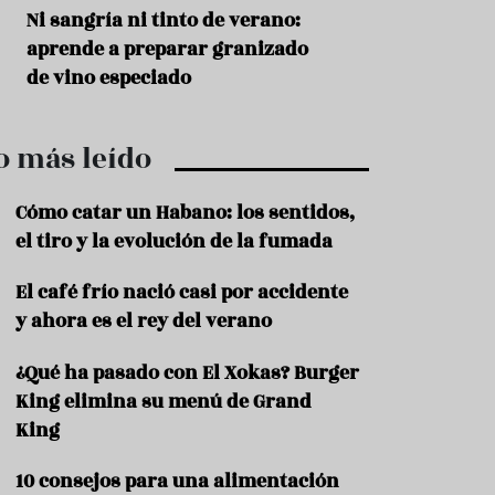
r
t
s
Ni sangría ni tinto de verano:
Aceitunas: el ape
r
o
aprende a preparar granizado
del verano
o
t
de vino especiado
u
r
i
o más leído
s
m
o
Cómo catar un Habano: los sentidos,
R
el tiro y la evolución de la fumada
e
c
El café frío nació casi por accidente
e
y ahora es el rey del verano
t
a
s
¿Qué ha pasado con El Xokas? Burger
King elimina su menú de Grand
S
a
King
l
u
10 consejos para una alimentación
d