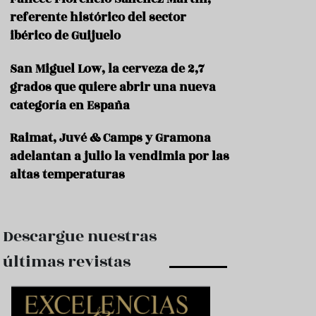
e
s
referente histórico del sector
t
ibérico de Guijuelo
a
u
San Miguel Low, la cerveza de 2,7
r
a
grados que quiere abrir una nueva
n
categoría en España
t
e
s
Raimat, Juvé & Camps y Gramona
adelantan a julio la vendimia por las
F
altas temperaturas
o
r
m
a
c
Descargue nuestras
i
ó
últimas revistas
n
C
o