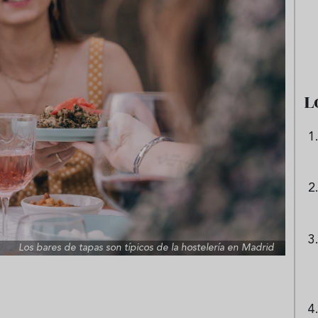
e sandía: el plato
Cinco cremas frías de verdura
 repetir todo el
que querrás repetir todo agost
L
Los bares de tapas son típicos de la hostelería en Madrid