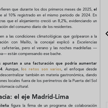
 refieren que durante los dos primeros meses de 2025,
el
nte al 10% registrado en el mismo periodo de 2024. En
tras que el alojamiento creció un 8,2%, evidenciando un
ación del consumo diario de los residentes.
yen a las condiciones climatológicas que golpearon a la
sación con Maíllo, la concejal explicó a
Excelencias
y cafeterías, pero el verano y las noches madrileñas —
ropa— están compensando ese bache.
es apuntan a una facturación que podría aumentar
24
. Aunque, l
os retos son varios
, el enfoque desde
 descentralizar también en materia gastronómica, dando
ones locales fuera de los perímetros de la Puerta del Sol
plomacia cultural.
ia: el eje Madrid-Lima
ileña
figura la firma de un programa de colaboración