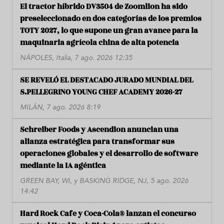
El tractor híbrido DV3504 de Zoomlion ha sido
preseleccionado en dos categorías de los premios
TOTY 2027, lo que supone un gran avance para la
maquinaria agrícola china de alta potencia
NÁPOLES, Italia, 7 ago. 2026 12:35
SE REVELÓ EL DESTACADO JURADO MUNDIAL DEL
S.PELLEGRINO YOUNG CHEF ACADEMY 2026-27
MILÁN, 7 ago. 2026 8:19
Schreiber Foods y Ascendion anuncian una
alianza estratégica para transformar sus
operaciones globales y el desarrollo de software
mediante la IA agéntica
GREEN BAY, WI, y BASKING RIDGE, NJ, 5 ago. 2026
14:42
Hard Rock Cafe y Coca-Cola® lanzan el concurso