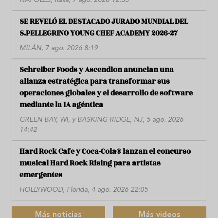
SE REVELÓ EL DESTACADO JURADO MUNDIAL DEL
S.PELLEGRINO YOUNG CHEF ACADEMY 2026-27
MILÁN, 7 ago. 2026 8:19
Schreiber Foods y Ascendion anuncian una
alianza estratégica para transformar sus
operaciones globales y el desarrollo de software
mediante la IA agéntica
GREEN BAY, WI, y BASKING RIDGE, NJ, 5 ago. 2026
14:42
Hard Rock Cafe y Coca-Cola® lanzan el concurso
musical Hard Rock Rising para artistas
emergentes
HOLLYWOOD, Florida, 4 ago. 2026 22:05
Más noticias
Más videos