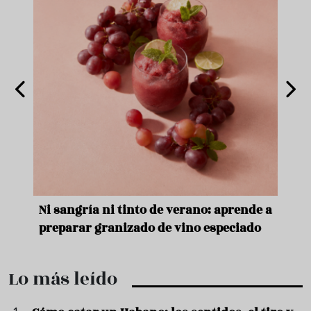
e
Ni sangría ni tinto de verano: aprende a
Acei
preparar granizado de vino especiado
vera
Lo más leído